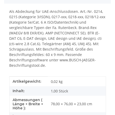
Als Abdeckung für UAE-Anschlussdosen. Art.-Nr. 0214,
0215 (Kategorie 3/ISDN), 0217-xxx, 0218-xxx, 0218/12-xxx
(Kategorie 5e/Cat. 6 A ISO/Datentechnik) und
vergleichbare Typen der Fa. Rutenbeck. Brand-Rex
(WAEGV 8/8 EKR/EK). AMP (NETCONNECT 5E). BTR (E-
DAT C6, E-DAT design, UAE design und IAE design). cti
(cti-wire 2.8 Cat.6). Telegärtner (AMJ 45, UMJ 45). Mit
Schrägauslass. Mit Beschriftungsfeld. Größe des
Beschriftungsfeldes: 60 x 9 mm. Passende
Beschriftungssoftware unter www.BUSCH-JAEGER-
Beschriftungstool.de.
Produkteigenschaft
Wert
Artikelgewicht:
0,02
kg
Inhalt:
1,00 Stück
Abmessungen (
78,00 × 76,00 × 23,00 cm
Länge × Breite ×
Höhe ):