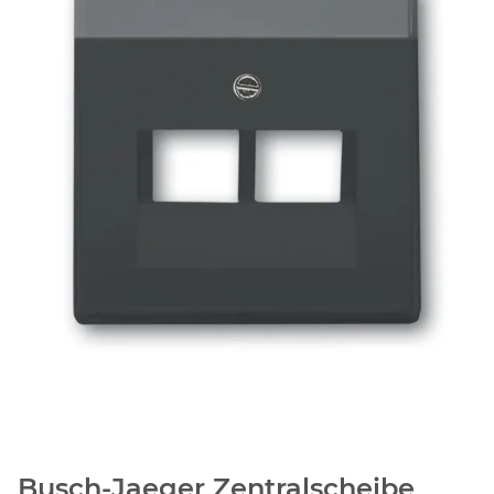
Busch-Jaeger Zentralscheibe