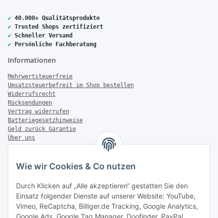
✔
40.000+ Qualitätsprodukte
✔
Trusted Shops zertifiziert
✔
Schneller Versand
✔
Persönliche Fachberatung
Informationen
Mehrwertsteuerfreie
Umsatzsteuerbefreit im Shop bestellen
Widerrufsrecht
Rücksendungen
Vertrag widerrufen
Batteriegesetzhinweise
Geld zurück Garantie
Über uns
FAQ
Zahlung & Versand
Wie wir Cookies & Co nutzen
Zahlungsmöglichkeiten
Durch Klicken auf „Alle akzeptieren“ gestatten Sie den
Einsatz folgender Dienste auf unserer Website: YouTube,
Vimeo, ReCaptcha, Billiger.de Tracking, Google Analytics,
Google Ads, Google Tag Manager, Doofinder, PayPal
Versandinformationen