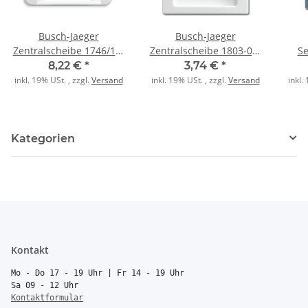
Busch-Jaeger
Busch-Jaeger
Zentralscheibe 1746/10-
Zentralscheibe 1803-02-
Se
24G alpha nea
914 alpinweiß
8,22 €
*
3,74 €
*
studioweiß
inkl. 19% USt. , zzgl.
Versand
inkl. 19% USt. , zzgl.
Versand
inkl.
Kategorien
Kontakt
Mo - Do 17 - 19 Uhr | Fr 14 - 19 Uhr
Sa 09 - 12 Uhr
Kontaktformular