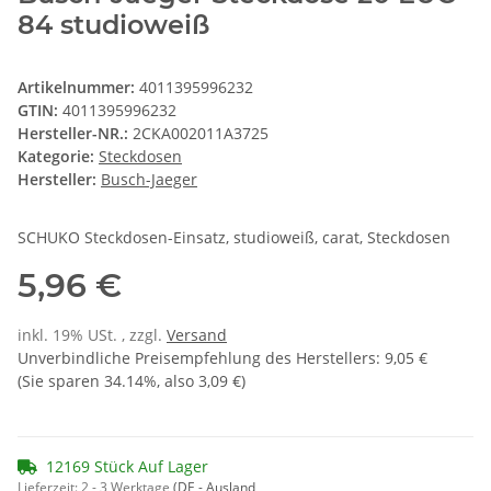
84 studioweiß
Artikelnummer:
4011395996232
GTIN:
4011395996232
Hersteller-NR.:
2CKA002011A3725
Kategorie:
Steckdosen
Hersteller:
Busch-Jaeger
SCHUKO Steckdosen-Einsatz, studioweiß, carat, Steckdosen
5,96 €
inkl. 19% USt. , zzgl.
Versand
Unverbindliche Preisempfehlung des Herstellers
:
9,05 €
(Sie sparen
34.14%
, also
3,09 €
)
12169 Stück Auf Lager
Lieferzeit:
2 - 3 Werktage
(DE - Ausland