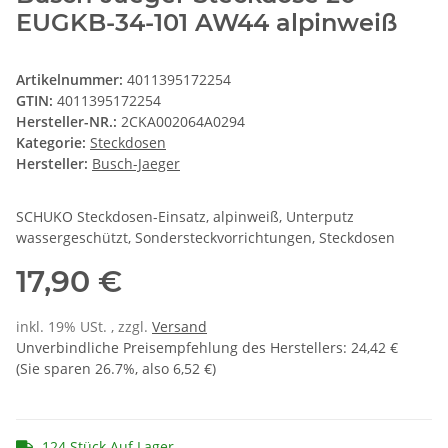
EUGKB-34-101 AW44 alpinweiß
Artikelnummer:
4011395172254
GTIN:
4011395172254
Hersteller-NR.:
2CKA002064A0294
Kategorie:
Steckdosen
Hersteller:
Busch-Jaeger
SCHUKO Steckdosen-Einsatz, alpinweiß, Unterputz
wassergeschützt, Sondersteckvorrichtungen, Steckdosen
17,90 €
inkl. 19% USt. , zzgl.
Versand
Unverbindliche Preisempfehlung des Herstellers
:
24,42 €
(Sie sparen
26.7%
, also
6,52 €
)
124 Stück Auf Lager