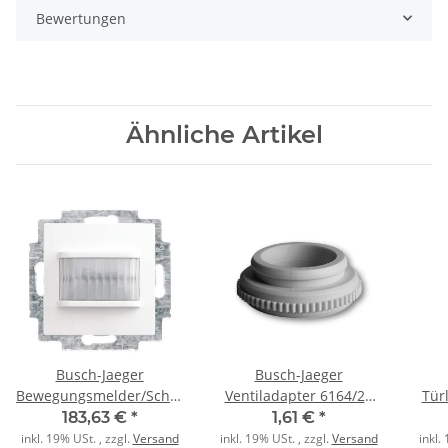
Bewertungen
Ähnliche Artikel
Busch-Jaeger
Busch-Jaeger
Bewegungsmelder/Schaltaktor
Ventiladapter 6164/20
Tür
6215/1.1-914 1fach
VA80
55
183,63 €
*
1,61 €
*
alpinweiß
inkl. 19% USt. , zzgl.
Versand
inkl. 19% USt. , zzgl.
Versand
inkl.