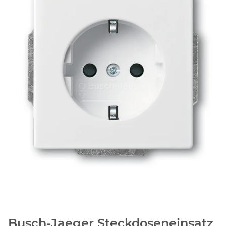
Busch-Jaeger Steckdoseneinsatz