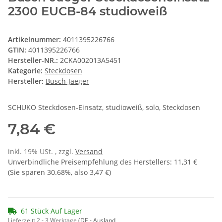
2300 EUCB-84 studioweiß
Artikelnummer:
4011395226766
GTIN:
4011395226766
Hersteller-NR.:
2CKA002013A5451
Kategorie:
Steckdosen
Hersteller:
Busch-Jaeger
SCHUKO Steckdosen-Einsatz, studioweiß, solo, Steckdosen
7,84 €
inkl. 19% USt. , zzgl.
Versand
Unverbindliche Preisempfehlung des Herstellers
:
11,31 €
(Sie sparen
30.68%
, also
3,47 €
)
61 Stück Auf Lager
Lieferzeit:
2 - 3 Werktage
(DE - Ausland