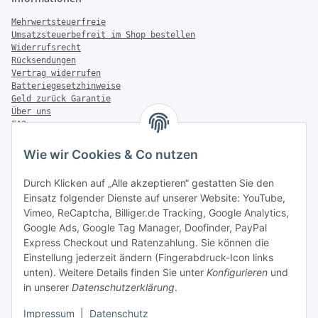
Mehrwertsteuerfreie
Umsatzsteuerbefreit im Shop bestellen
Widerrufsrecht
Rücksendungen
Vertrag widerrufen
Batteriegesetzhinweise
Geld zurück Garantie
Über uns
FAQ
Zahlung & Versand
Wie wir Cookies & Co nutzen
Zahlungsmöglichkeiten
Durch Klicken auf „Alle akzeptieren“ gestatten Sie den
Einsatz folgender Dienste auf unserer Website: YouTube,
Vimeo, ReCaptcha, Billiger.de Tracking, Google Analytics,
Versandinformationen
Google Ads, Google Tag Manager, Doofinder, PayPal
Express Checkout und Ratenzahlung. Sie können die
Einstellung jederzeit ändern (Fingerabdruck-Icon links
unten). Weitere Details finden Sie unter
Konfigurieren
und
in unserer
Datenschutzerklärung
.
Sonstiges
Impressum
|
Datenschutz