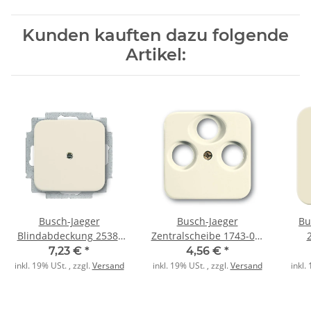
Kunden kauften dazu folgende
Artikel:
Busch-Jaeger
Busch-Jaeger
Bu
Blindabdeckung 2538-
Zentralscheibe 1743-03-
212 SI cremeweiss weiß
212 weiß
7,23 €
*
4,56 €
*
inkl. 19% USt. , zzgl.
Versand
inkl. 19% USt. , zzgl.
Versand
inkl.