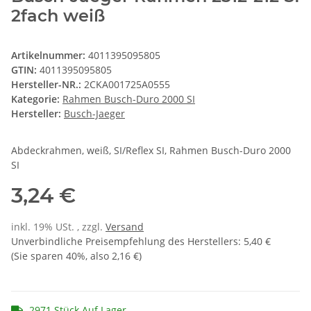
2fach weiß
Artikelnummer:
4011395095805
GTIN:
4011395095805
Hersteller-NR.:
2CKA001725A0555
Kategorie:
Rahmen Busch-Duro 2000 SI
Hersteller:
Busch-Jaeger
Abdeckrahmen, weiß, SI/Reflex SI, Rahmen Busch-Duro 2000
SI
3,24 €
inkl. 19% USt. , zzgl.
Versand
Unverbindliche Preisempfehlung des Herstellers
:
5,40 €
(Sie sparen
40%
, also
2,16 €
)
2971 Stück Auf Lager