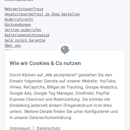
Mehrwertsteuerfreie
Umsatzsteuerbefreit im Shop bestellen
Widerrufsrecht
Rücksendungen
Vertrag widerrufen
Batteriegesetzhinweise
Geld zurück Garantie
Über uns
FAQ
Zahlung & Versand
Wie wir Cookies & Co nutzen
Zahlungsmöglichkeiten
Durch Klicken auf „Alle akzeptieren“ gestatten Sie den
Einsatz folgender Dienste auf unserer Website: YouTube,
Vimeo, ReCaptcha, Billiger.de Tracking, Google Analytics,
Versandinformationen
Google Ads, Google Tag Manager, Doofinder, PayPal
Express Checkout und Ratenzahlung. Sie können die
Einstellung jederzeit ändern (Fingerabdruck-Icon links
unten). Weitere Details finden Sie unter
Konfigurieren
und
in unserer
Datenschutzerklärung
.
Sonstiges
Impressum
|
Datenschutz