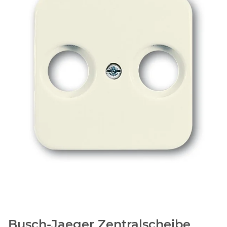
Busch-Jaeger Zentralscheibe