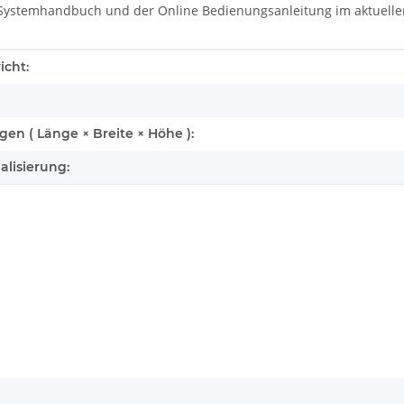
 Systemhandbuch und der Online Bedienungsanleitung im aktuelle
enschaft
icht:
n ( Länge × Breite × Höhe ):
alisierung: