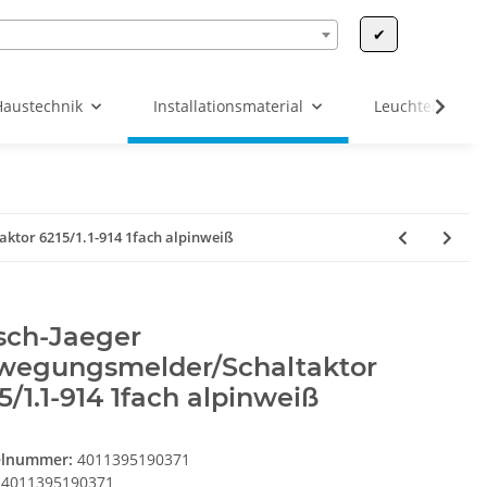
✔
Haustechnik
Installationsmaterial
Leuchten & Leu
ktor 6215/1.1-914 1fach alpinweiß
sch-Jaeger
wegungsmelder/Schaltaktor
5/1.1-914 1fach alpinweiß
elnummer:
4011395190371
4011395190371