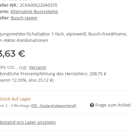
eller-NR.:
2CKA006220A0370
orie:
Alternative Bussysteme
ller:
Busch-Jaeger
ungsmelder/Schaltaktor 1-fach, alpinweiß, Busch-free@home,
r-/Aktor-Kombinationen
3,63 €
19% USt. , zzgl.
Versand
bindliche Preisempfehlung des Herstellers
:
208,75 €
sparen
12.03%
, also
25,12 €
)
Stück Auf Lager
Frage zum Artikel
eit:
2 - 3 Werktage
(DE - Ausland abweichend)
Bestand pro Lager anzeigen