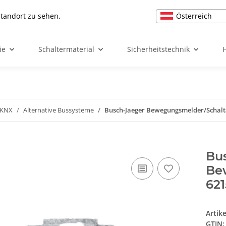
Österreich
Standort zu sehen.
ie
Schaltermaterial
Sicherheitstechnik
 KNX
Alternative Bussysteme
Busch-Jaeger Bewegungsmelder/Schalta
Bu
Be
621
Artik
GTIN: