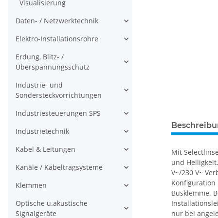
Visualisierung
Daten- / Netzwerktechnik
Elektro-Installationsrohre
Erdung, Blitz- /
Überspannungsschutz
Industrie- und
Sondersteckvorrichtungen
Industriesteuerungen SPS
Beschreib
Industrietechnik
Kabel & Leitungen
Mit Selectlin
und Helligkei
Kanäle / Kabeltragsysteme
V~/230 V~ Ver
Konfiguration
Klemmen
Busklemme. Be
Optische u.akustische
Installations
Signalgeräte
nur bei angel