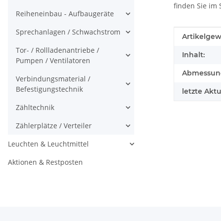
finden Sie im
Reiheneinbau - Aufbaugeräte
Sprechanlagen / Schwachstrom
Produkteig
Wert
Artikelgew
Tor- / Rollladenantriebe /
Inhalt:
Pumpen / Ventilatoren
Abmessunge
Verbindungsmaterial /
Befestigungstechnik
letzte Aktu
Zähltechnik
Zählerplätze / Verteiler
Leuchten & Leuchtmittel
Aktionen & Restposten