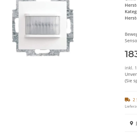
Herst
Kateg
Herste
Beweg
Senso
18
inkl. 
Unver
(Sie 
2 
Lieferz