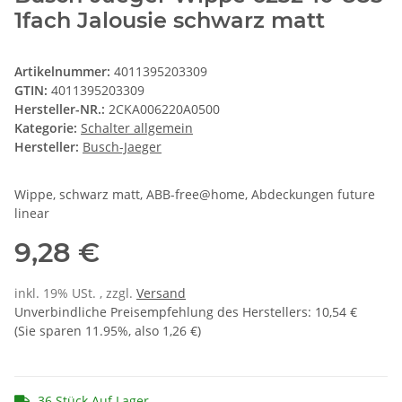
1fach Jalousie schwarz matt
Artikelnummer:
4011395203309
GTIN:
4011395203309
Hersteller-NR.:
2CKA006220A0500
Kategorie:
Schalter allgemein
Hersteller:
Busch-Jaeger
Wippe, schwarz matt, ABB-free@home, Abdeckungen future
linear
9,28 €
inkl. 19% USt. , zzgl.
Versand
Unverbindliche Preisempfehlung des Herstellers
:
10,54 €
(Sie sparen
11.95%
, also
1,26 €
)
36 Stück Auf Lager