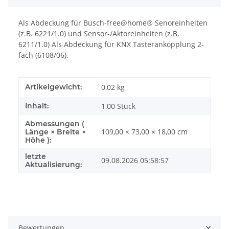
Als Abdeckung für Busch-free@home® Senoreinheiten
(z.B. 6221/1.0) und Sensor-/Aktoreinheiten (z.B.
6211/1.0) Als Abdeckung für KNX Tasterankopplung 2-
fach (6108/06).
Produkteigenschaft
Wert
Artikelgewicht:
0,02
kg
Inhalt:
1,00 Stück
Abmessungen (
109,00 × 73,00 × 18,00 cm
Länge × Breite ×
Höhe ):
letzte
09.08.2026 05:58:57
Aktualisierung:
Bewertungen