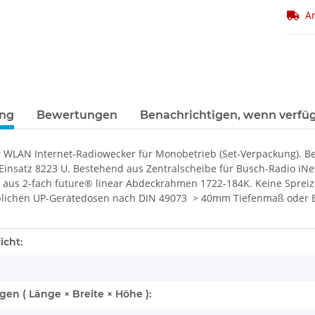
Ar
ung
Bewertungen
Benachrichtigen, wenn verfü
r WLAN Internet-Radiowecker für Monobetrieb (Set-Verpackung). B
Einsatz 8223 U. Bestehend aus Zentralscheibe für Busch-Radio iNe
 aus 2-fach future® linear Abdeckrahmen 1722-184K. Keine Spreiz
lichen UP-Gerätedosen nach DIN 49073 > 40mm Tiefenmaß oder Bus
enschaft
icht:
n ( Länge × Breite × Höhe ):