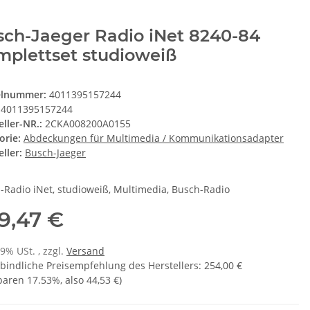
sch-Jaeger Radio iNet 8240-84
mplettset studioweiß
elnummer:
4011395157244
4011395157244
eller-NR.:
2CKA008200A0155
orie:
Abdeckungen für Multimedia / Kommunikationsadapter
ller:
Busch-Jaeger
-Radio iNet, studioweiß, Multimedia, Busch-Radio
9,47 €
19% USt. , zzgl.
Versand
bindliche Preisempfehlung des Herstellers
:
254,00 €
sparen
17.53%
, also
44,53 €
)