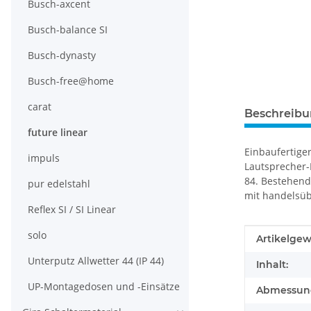
Busch-axcent
Busch-balance SI
Busch-dynasty
Busch-free@home
carat
Beschreib
future linear
Einbaufertige
impuls
Lautsprecher-
84. Bestehend
pur edelstahl
mit handelsüb
Reflex SI / SI Linear
solo
Produkteig
Wert
Artikelgew
Unterputz Allwetter 44 (IP 44)
Inhalt:
UP-Montagedosen und -Einsätze
Abmessunge