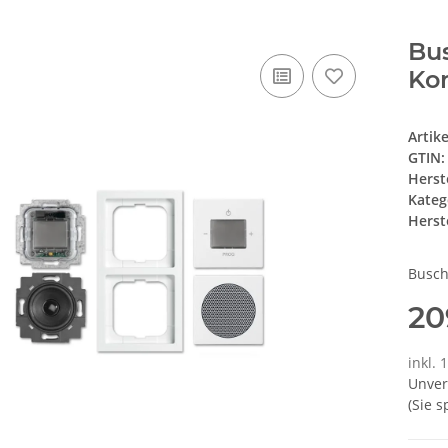
Bu
Ko
Artik
GTIN:
Herst
Kateg
Herste
Busch
20
inkl. 
Unver
(Sie 