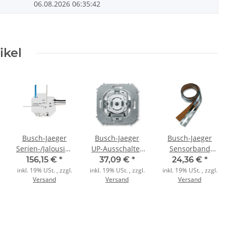
06.08.2026 06:35:42
ikel
Busch-Jaeger
Busch-Jaeger
Busch-Jaeger
Serien-/Jalousieaktor
UP-Ausschalter
Sensorband
6705-101
2001/2 UKGL-
1538/02 2m
156,15 €
*
37,09 €
*
24,36 €
*
WaveLine
101
inkl. 19% USt. , zzgl.
inkl. 19% USt. , zzgl.
inkl. 19% USt. , zzgl.
Versand
Versand
Versand
studioweiß