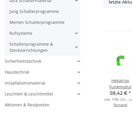
Gira Schaltermaterial
letzte Aktu
Jung Schalterprogramme
Merten Schalterprogramme
Rufsysteme
Schalterprogramme &
Steckvorrichtungen
Sicherheitstechnik
Haustechnik
ger
Busch-Jaeger
GIRA
Hekatron
Installationsmaterial
Raumtemperaturreglereinsatz
Beschriftungsbogen
Funkmodul
ose
1097 U
108900 38x36
Basis X für
€
*
82,88 €
*
41,26 €
*
59,42 €
*
Leuchten & Leuchtmittel
-03
103200486
mm
Genius Plus 
, zzgl.
inkl. 19% USt. , zzgl.
inkl. 19% USt. , zzgl.
inkl. 19% USt. , zz
Aktionen & Restposten
Versand
Versand
Versand
und Genius 