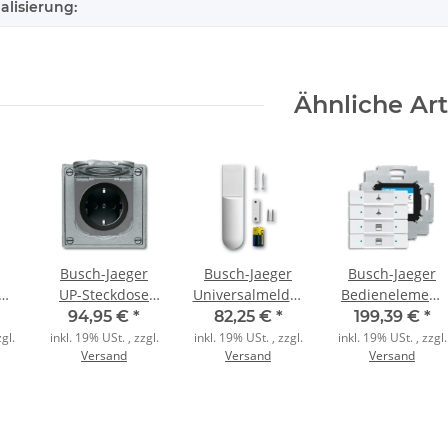
alisierung:
Ähnliche Art
Busch-Jaeger
Busch-Jaeger
Busch-Jaeger
UP-Steckdose
Universalmelder
Bedienelement
SCHUKO 20
6222/2 AP-64-WL
6127/01-84
94,95 €
*
82,25 €
*
199,39 €
*
X
EFDB2 grau
studioweiß matt
4fach
gl.
inkl. 19% USt. , zzgl.
inkl. 19% USt. , zzgl.
inkl. 19% USt. , zzgl.
Versand
Versand
Versand
Hx
studioweiß