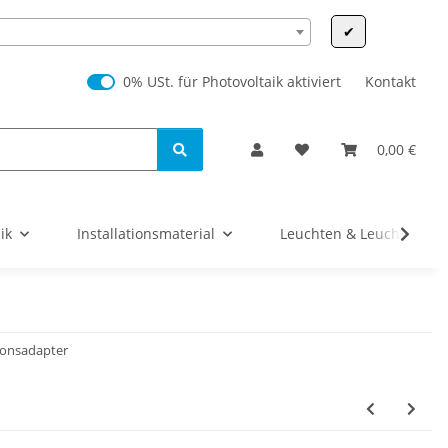
✔
0% USt. für Photovoltaik (§ 12 Abs. 3 UStG)
0% USt. für Photovoltaik aktiviert
Kontakt
0,00 €
ik
Installationsmaterial
Leuchten & Leuchtmittel
ionsadapter