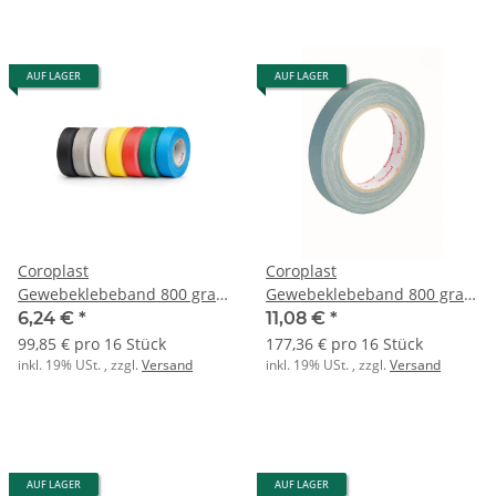
AUF LAGER
AUF LAGER
Coroplast
Coroplast
Gewebeklebeband 800 grau
Gewebeklebeband 800 grau
0,28x19x25
0,28x19x50
6,24 €
*
11,08 €
*
99,85 € pro 16 Stück
177,36 € pro 16 Stück
inkl. 19% USt. , zzgl.
Versand
inkl. 19% USt. , zzgl.
Versand
AUF LAGER
AUF LAGER