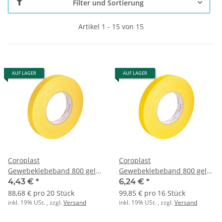
Filter und Sortierung
Artikel 1 - 15 von 15
AUF LAGER
AUF LAGER
Coroplast
Coroplast
Gewebeklebeband 800 gelb
Gewebeklebeband 800 gelb
0,28x15x25
0,28x19x25
4,43 €
*
6,24 €
*
88,68 € pro 20 Stück
99,85 € pro 16 Stück
inkl. 19% USt. , zzgl.
Versand
inkl. 19% USt. , zzgl.
Versand