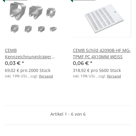
CEMB
CEMB Schild 42090B-HF MG-
Kennzeichnungsträger
TPMF PC 4X10MM WEISS
90400 PMF-04 PVC 10-
0,03 €
*
0,06 €
*
25QMM L:10MM
69,02 € pro 2000 Stück
318,92 € pro 5600 Stück
inkl. 19% USt. , zzgl.
Versand
inkl. 19% USt. , zzgl.
Versand
Artikel 1 - 6 von 6