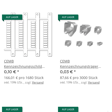
AUF LAGER
AUF LAGER
CEMB
CEMB
Kennzeichnungsschild
Kennzeichnungsträger
41691 MG-CPM-07 PC
90300 PMF-03 PVC 4-10QMM
0,10 €
*
0,03 €
*
5X10MM ws
L:10MM
166,01 € pro 1680 Stück
87,66 € pro 3000 Stück
inkl. 19% USt. , zzgl.
Versand
inkl. 19% USt. , zzgl.
Versand
AUF LAGER
AUF LAGER