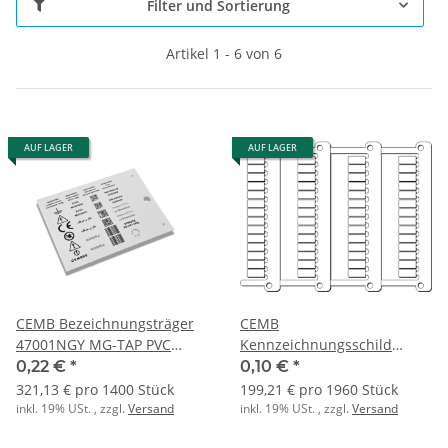
Filter und Sortierung
Artikel 1 - 6 von 6
AUF LAGER
AUF LAGER
CEMB Bezeichnungsträger
CEMB
47001NGY MG-TAP PVC
Kennzeichnungsschild
15X27MM GRAU
41494 MG-CPM-05 PC
0,22 €
*
0,10 €
*
5X10MM ws
321,13 € pro 1400 Stück
199,21 € pro 1960 Stück
inkl. 19% USt. , zzgl.
Versand
inkl. 19% USt. , zzgl.
Versand