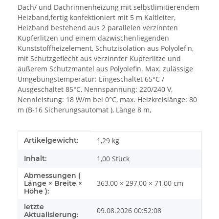
Dach/ und Dachrinnenheizung mit selbstlimitierendem
Heizband,fertig konfektioniert mit 5 m Kaltleiter,
Heizband bestehend aus 2 parallelen verzinnten
Kupferlitzen und einem dazwischenliegenden
Kunststoffheizelement, Schutzisolation aus Polyolefin,
mit Schutzgeflecht aus verzinnter Kupferlitze und
äußerem Schutzmantel aus Polyolefin. Max. zulässige
Umgebungstemperatur: Eingeschaltet 65°C /
Ausgeschaltet 85°C, Nennspannung: 220/240 V,
Nennleistung: 18 W/m bei 0°C, max. Heizkreislänge: 80
m (B-16 Sicherungsautomat ), Länge 8 m,
Produkteigenschaft
Wert
Artikelgewicht:
1,29
kg
Inhalt:
1,00 Stück
Abmessungen (
363,00 × 297,00 × 71,00 cm
Länge × Breite ×
Höhe ):
letzte
09.08.2026 00:52:08
Aktualisierung: