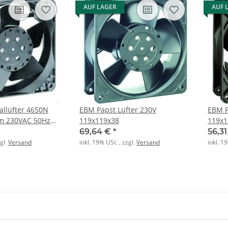
AUF LAGER
AUF 
allüfter 4650N
EBM Papst Lüfter 230V
EBM P
m 230VAC 50Hz
119x119x38
119x1
69,64 €
*
56,3
zgl.
Versand
inkl. 19% USt. , zzgl.
Versand
inkl. 1