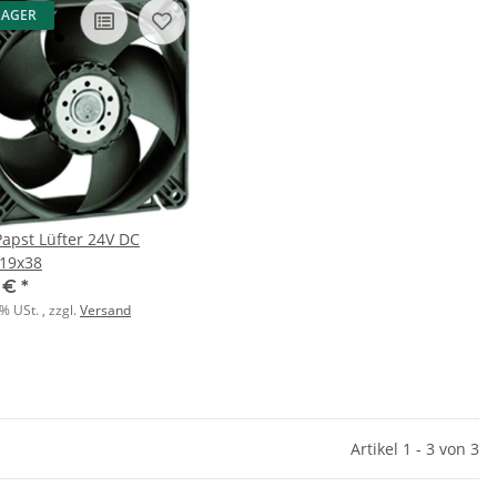
LAGER
apst Lüfter 24V DC
19x38
1 €
*
9% USt. , zzgl.
Versand
Artikel 1 - 3 von 3