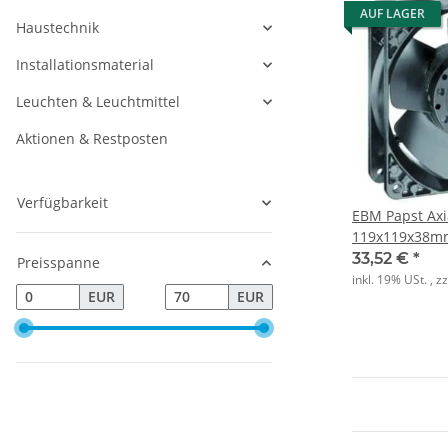
AUF LAGER
Haustechnik
Installationsmaterial
Leuchten & Leuchtmittel
Aktionen & Restposten
Verfügbarkeit
EBM Papst Axi
119x119x38m
19W
33,52 €
*
Preisspanne
inkl. 19% USt. , z
EUR
EUR