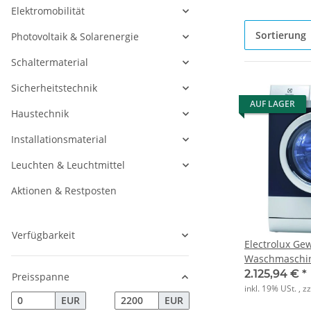
Elektromobilität
Sortierung
Photovoltaik & Solarenergie
Schaltermaterial
Sicherheitstechnik
AUF LAGER
Haustechnik
Installationsmaterial
Leuchten & Leuchtmittel
Aktionen & Restposten
Verfügbarkeit
Electrolux Ge
Waschmaschi
Laugenpumpe
2.125,94 €
*
Preisspanne
inkl. 19% USt. , z
EUR
EUR