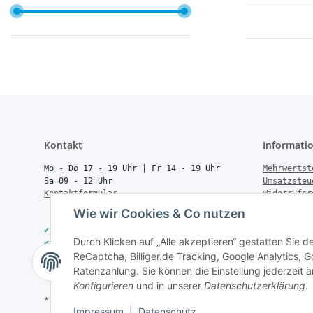
Kontakt
Informati
Mo - Do 17 - 19 Uhr | Fr 14 - 19 Uhr
Mehrwertst
Sa 09 - 12 Uhr
Umsatzsteu
Kontaktformular
Widerrufsr
Rücksendun
Wie wir Cookies & Co nutzen
Vertrag wi
✔
40.000+ Qualitätsprodukte
Batteriege
Durch Klicken auf „Alle akzeptieren“ gestatten Sie 
✔
Trusted Shops zertifiziert
Geld zurüc
ReCaptcha, Billiger.de Tracking, Google Analytics,
✔
Schneller Versand
Über uns
✔
Persönliche Fachberatung
FAQ
Ratenzahlung. Sie können die Einstellung jederzeit ä
Konfigurieren
und in unserer
Datenschutzerklärung
.
* Alle Preise inkl. gesetzlicher USt., zzgl.
Versand
Impressum
|
Datenschutz