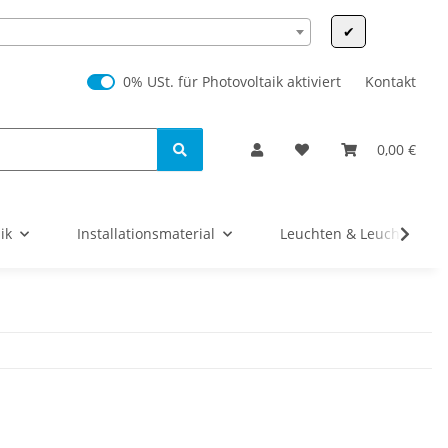
✔
0% USt. für Photovoltaik (§ 12 Abs. 3 UStG)
0% USt. für Photovoltaik aktiviert
Kontakt
0,00 €
ik
Installationsmaterial
Leuchten & Leuchtmittel