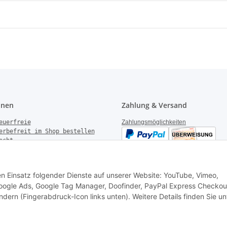
onen
Zahlung & Versand
euerfreie
Zahlungsmöglichkeiten
erbefreit im Shop bestellen
echt
gen
derrufen
Versandinformationen
setzhinweise
den Einsatz folgender Dienste auf unserer Website: YouTube, Vimeo,
k Garantie
 Google Ads, Google Tag Manager, Doofinder, PayPal Express Checkou
ndern (Fingerabdruck-Icon links unten). Weitere Details finden Sie un