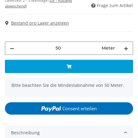
Lieferzeit:
2 - 3 Werktage
(DE - Ausland
Frage zum Artikel
abweichend)
Bestand pro Lager anzeigen
Meter
x
Bitte beachten Sie die Mindestabnahme von 50 Meter.
Consent erteilen
Beschreibung