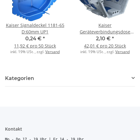
Kaiser Signaldeckel 1181-65
Kaiser
D:60mm UP1
Geräteverbindungsdose
1555-26 UP1 ECON Fix
0,24 €
*
2,10 €
*
luftdicht m. Klemmr
11,92 € pro 50 Stück
42,01 € pro 20 Stück
inkl. 19% USt. , zzgl.
Versand
inkl. 19% USt. , zzgl.
Versand
Kategorien
Kontakt
Mo - Do 17 - 19 Uhr | Fr 14 - 19 Uhr