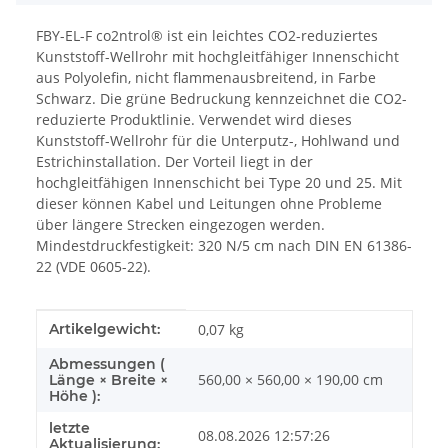
FBY-EL-F co2ntrol® ist ein leichtes CO2-reduziertes
Kunststoff-Wellrohr mit hochgleitfähiger Innenschicht
aus Polyolefin, nicht flammenausbreitend, in Farbe
Schwarz. Die grüne Bedruckung kennzeichnet die CO2-
reduzierte Produktlinie. Verwendet wird dieses
Kunststoff-Wellrohr für die Unterputz-, Hohlwand und
Estrichinstallation. Der Vorteil liegt in der
hochgleitfähigen Innenschicht bei Type 20 und 25. Mit
dieser können Kabel und Leitungen ohne Probleme
über längere Strecken eingezogen werden.
Mindestdruckfestigkeit: 320 N/5 cm nach DIN EN 61386-
22 (VDE 0605-22).
Produkteigenschaft
Wert
Artikelgewicht:
0,07
kg
Abmessungen (
560,00 × 560,00 × 190,00 cm
Länge × Breite ×
Höhe ):
letzte
08.08.2026 12:57:26
Aktualisierung: