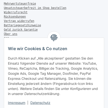
Mehrwertsteuerfreie
Umsatzsteuerbefreit im Shop bestellen
Widerrufsrecht
Rücksendungen
Vertrag widerrufen
Batteriegesetzhinweise
Geld zurück Garantie
Über uns
FAQ
Zahlung & Versand
Wie wir Cookies & Co nutzen
Zahlungsmöglichkeiten
Durch Klicken auf „Alle akzeptieren“ gestatten Sie den
Einsatz folgender Dienste auf unserer Website: YouTube,
Vimeo, ReCaptcha, Billiger.de Tracking, Google Analytics,
Versandinformationen
Google Ads, Google Tag Manager, Doofinder, PayPal
Express Checkout und Ratenzahlung. Sie können die
Einstellung jederzeit ändern (Fingerabdruck-Icon links
unten). Weitere Details finden Sie unter
Konfigurieren
und
in unserer
Datenschutzerklärung
.
Sonstiges
Impressum
|
Datenschutz