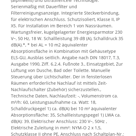
(alpinweiß) und ultraSilence® Technologie.
Serienmäßig mit Dauerfilter und
Filterreinigungsanzeige. Integrierte Steckverbindung,
für elektrischen Anschluss. Schutzisoliert, Klasse II, IP
X5. Für Installation im Bereich 1 von Nassräumen.
Wartungsfreier, kugelgelagerter Energiesparmotor 230
V~, 50 Hz, 18 W. Schallleistung 39 dB (A), Schalldruck 35
dB(A).*, * bei AL = 10 m2 äquivalenter
Absorptionsfläche in Kombination mit Gehäusetype
ELS-GU, Ausblas seitlich. Angabe nach DIN 18017, T.3,
Ausgabe 1990, Ziff. 6.2.4. Fußnote 3., Einsatzgebiet, Zur
Lüftung von Dusche, Bad oder Toilette. Manuelle
Steuerung über Lichtschalter. Der in fensterlosen
Räumen erforderliche Nachlauf ist mittels Zeit-
Nachlaufschalter (Zubehör) sicherzustellen.,
Technische Daten, Nachlaufzeit: -, Volumenstrom ca.
m³/h: 60, Leistungsaufnahme ca. Watt: 18,
Schalldruckpegel 1) ca. dB(A) bei 10 m² äquivalenter
Absorptionsfläche: 35, Schallleistungspegel 1) LWA ca.
dB(A): 39, Elektrischer Anschluss: 230 V~, 50Hz ,
Elektrische Zuleitung in mm²: NYM-O 2 x 1,5,
Schutzklasse II ohne PE, Anschluss nach Schaltplan-Nr.: