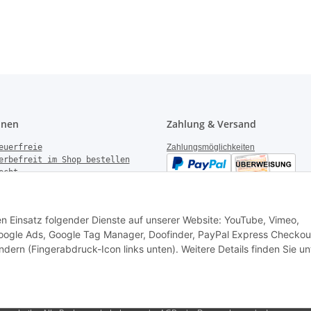
onen
Zahlung & Versand
euerfreie
Zahlungsmöglichkeiten
erbefreit im Shop bestellen
echt
gen
derrufen
Versandinformationen
setzhinweise
den Einsatz folgender Dienste auf unserer Website: YouTube, Vimeo,
k Garantie
 Google Ads, Google Tag Manager, Doofinder, PayPal Express Checkou
ndern (Fingerabdruck-Icon links unten). Weitere Details finden Sie un