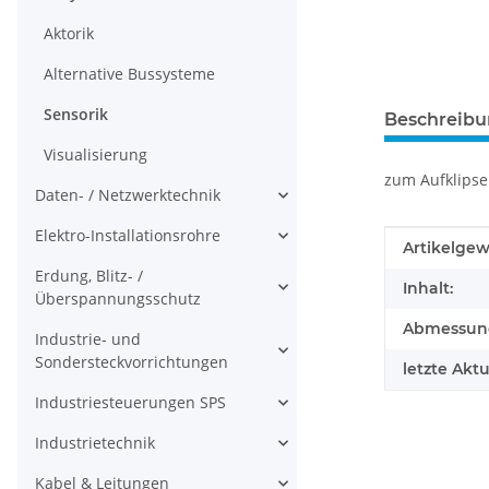
Aktorik
Alternative Bussysteme
Sensorik
Beschreib
Visualisierung
zum Aufklipse
Daten- / Netzwerktechnik
Elektro-Installationsrohre
Produkteig
Wert
Artikelgew
Erdung, Blitz- /
Inhalt:
Überspannungsschutz
Abmessunge
Industrie- und
Sondersteckvorrichtungen
letzte Aktu
Industriesteuerungen SPS
Industrietechnik
Kabel & Leitungen