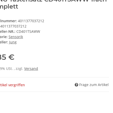
mplett
elnummer:
4011377037212
4011377037212
eller-NR.:
CD401TSAWW
orie:
Sensorik
ller:
Jung
85 €
19% USt. , zzgl.
Versand
Frage zum Artikel
tikel vergriffen