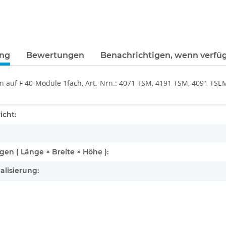
ung
Bewertungen
Benachrichtigen, wenn verfü
n auf F 40-Module 1fach, Art.-Nrn.: 4071 TSM, 4191 TSM, 4091 TS
enschaft
icht:
n ( Länge × Breite × Höhe ):
alisierung: