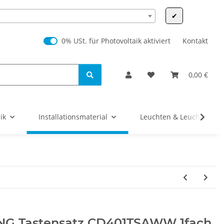
✔
0% USt. für Photovoltaik (§ 12 Abs. 3 UStG)
0% USt. für Photovoltaik aktiviert
Kontakt
0,00 €
ik
Installationsmaterial
Leuchten & Leuchtmittel
NG Tastensatz CD401TSAWW 1fach