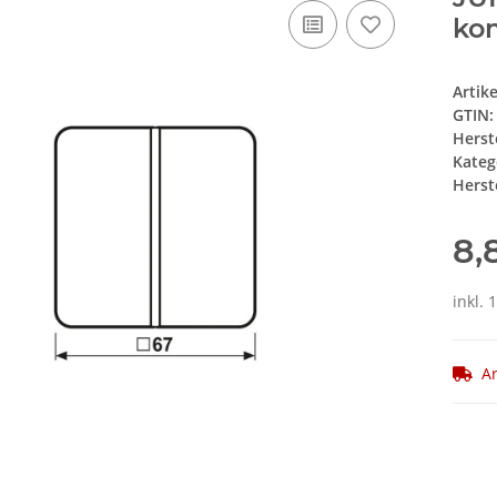
ko
Artik
GTIN:
Herst
Kateg
Herste
8,
inkl. 
Ar