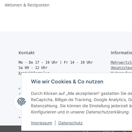
Aktionen & Restposten
Kontakt
Informati
Mo - Do 17 - 19 Uhr | Fr 14 - 19 Uhr
Mehrwertst
Sa 09 - 12 Uhr
Umsatzsteu
Kontaktformular
Widerrufsr
Rücksendun
Wie wir Cookies & Co nutzen
Vertrag wi
✔
40.000+ Qualitätsprodukte
Batteriege
Durch Klicken auf „Alle akzeptieren“ gestatten Sie 
✔
Trusted Shops zertifiziert
Geld zurüc
ReCaptcha, Billiger.de Tracking, Google Analytics,
✔
Schneller Versand
Über uns
✔
Persönliche Fachberatung
FAQ
Ratenzahlung. Sie können die Einstellung jederzeit ä
Konfigurieren
und in unserer
Datenschutzerklärung
.
* Alle Preise inkl. gesetzlicher USt., zzgl.
Versand
Impressum
|
Datenschutz