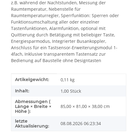
z.B. während der Nachtstunden, Messung der
Raumtemperatur, Nebenstelle für
Raumtemperaturregler, Sperrfunktion: Sperren oder
Funktionsumschaltung aller oder einzelner
Tastenfunktionen, Alarmfunktion, optional mit
Quittierung durch Betätigung mit beliebiger Taste,
Energiesparmodus, Integrierter Busankoppler,
Anschluss für ein Tastsensor-Erweiterungsmodul 1-
4fach, Inklusive transparentem Tastensatz zur
Bedienung auf Baustelle ohne Designtasten
Produkteigenschaft
Wert
Artikelgewicht:
0,11
kg
Inhalt:
1,00 Stück
Abmessungen (
85,00 × 81,00 × 38,00 cm
Länge × Breite ×
Höhe ):
letzte
08.08.2026 06:23:34
Aktualisierung: