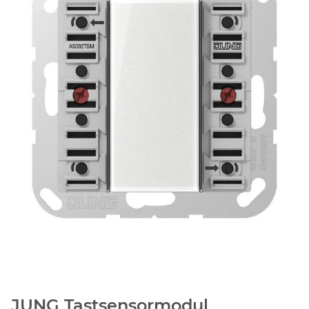
JUNG Tastsensormodul