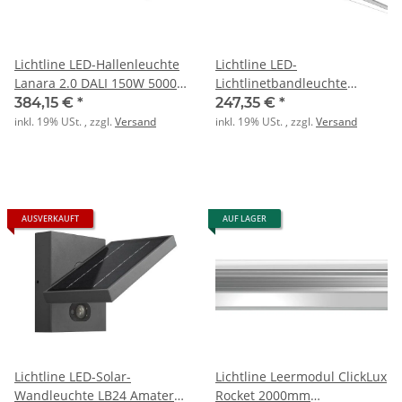
Lichtline LED-Hallenleuchte
Lichtline LED-
Lanara 2.0 DALI 150W 5000K
Lichtlinetbandleuchte
22500lm IP65
ClickLUX Rocket 90 76W
384,15 €
*
247,35 €
*
11500lm 2000mm
inkl. 19% USt. , zzgl.
Versand
inkl. 19% USt. , zzgl.
Versand
AUSVERKAUFT
AUF LAGER
Lichtline LED-Solar-
Lichtline Leermodul ClickLux
Wandleuchte LB24 Amatera
Rocket 2000mm