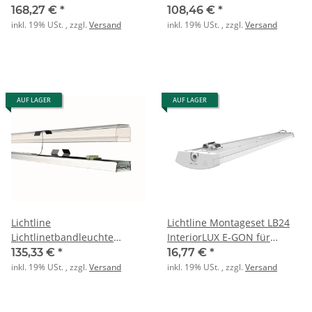
SHFIT 3,5W 260lm 3000K
6x1,5qmm/1x2,5qmm
168,27 €
*
108,46 €
*
anthrazit
inkl. 19% USt. , zzgl.
Versand
inkl. 19% USt. , zzgl.
Versand
AUF LAGER
AUF LAGER
Lichtline
Lichtline Montageset LB24
Lichtlinetbandleuchte
InteriorLUX E-GON für
ClickLux Relight 90 56W
horizontales Seil
135,33 €
*
16,77 €
*
8700lm 4000K
inkl. 19% USt. , zzgl.
Versand
inkl. 19% USt. , zzgl.
Versand