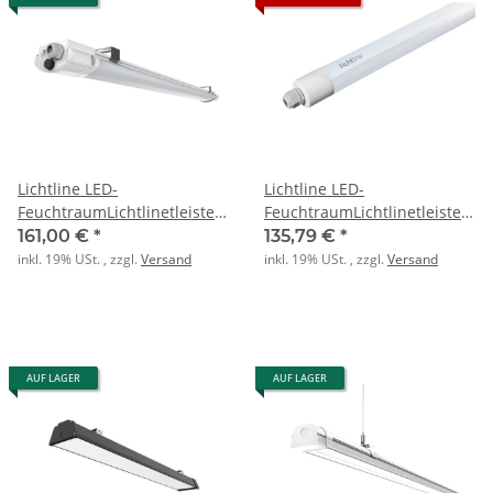
Lichtline LED-
Lichtline LED-
FeuchtraumLichtlinetleiste
FeuchtraumLichtlinetleiste
LB22 HighLUX faro X3/1500
LB22 HighLUX faro X3/800
161,00 €
*
135,79 €
*
46W 7000lm IP65
23W 3500lm IP65
inkl. 19% USt. , zzgl.
Versand
inkl. 19% USt. , zzgl.
Versand
AUF LAGER
AUF LAGER