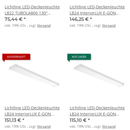
Lichtline LED-Deckenleuchte
Lichtline LED-Deckenleuchte
LB22 TUBOLA800 130°
LB24 InteriorLUX E-GON
4000K 19W 2600lm IP65
UGR 1200 31W 3/4K IP44
75,44 €
*
146,25 €
*
inkl. 19% USt. , zzgl.
Versand
inkl. 19% USt. , zzgl.
Versand
AUSVERKAUFT
AUF LAGER
Lichtline LED-Deckenleuchte
Lichtline LED-Deckenleuchte
LB24 InteriorLUX E-GON
LB24 InteriorLUX E-GON
UGR 1500 40W 3/4K IP44
UGR 600 20W 3K/4K IP44
151,13 €
*
115,10 €
*
inkl. 19% USt. , zzgl.
Versand
inkl. 19% USt. , zzgl.
Versand