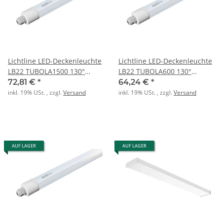
Lichtline LED-Deckenleuchte
Lichtline LED-Deckenleuchte
LB22 TUBOLA1500 130°
LB22 TUBOLA600 130°
4000K 30W 4200lm IP65
4000K 12W 1600lm IP65
72,81 €
*
64,24 €
*
inkl. 19% USt. , zzgl.
Versand
inkl. 19% USt. , zzgl.
Versand
AUF LAGER
AUF LAGER