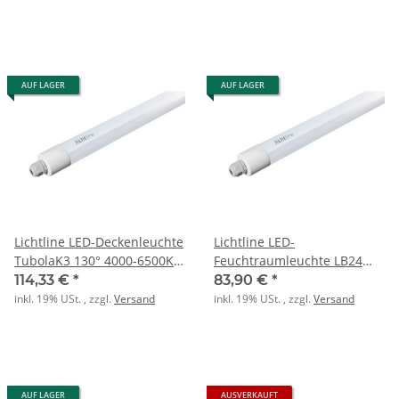
AUF LAGER
AUF LAGER
Lichtline LED-Deckenleuchte
Lichtline LED-
TubolaK3 130° 4000-6500K
Feuchtraumleuchte LB24
45W 7000lm IP65
Tubola 1200 K3 IP65 25W
114,33 €
*
83,90 €
*
3500lm 4-65K ws
inkl. 19% USt. , zzgl.
Versand
inkl. 19% USt. , zzgl.
Versand
AUF LAGER
AUSVERKAUFT