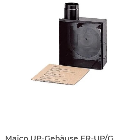
Maico UP-Gehäuse ER-UP/G