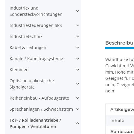
Industrie- und
Sondersteckvorrichtungen
Industriesteuerungen SPS
Industrietechnik
Beschreib
Kabel & Leitungen
Kanäle / Kabeltragsysteme
Wandhülse für
Gewicht mit V
Klemmen
mm, Höhe mit 
Geeignet für 
Optische u.akustische
nein, Geeignet
Signalgeräte
nein
Reiheneinbau - Aufbaugeräte
Sprechanlagen / Schwachstrom
Produkteig
Wert
Artikelgew
Tor- / Rollladenantriebe /
Inhalt:
Pumpen / Ventilatoren
Abmessunge