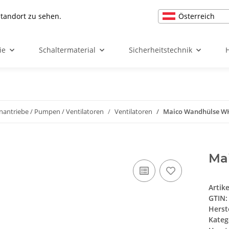
Österreich
Standort zu sehen.
ie
Schaltermaterial
Sicherheitstechnik
enantriebe / Pumpen / Ventilatoren
Ventilatoren
Maico Wandhülse W
Ma
Artik
GTIN:
Herst
Kateg