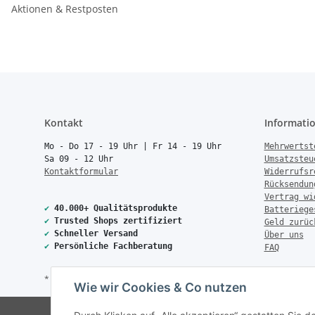
Aktionen & Restposten
Kontakt
Informati
Mo - Do 17 - 19 Uhr | Fr 14 - 19 Uhr
Mehrwertst
Sa 09 - 12 Uhr
Umsatzsteu
Kontaktformular
Widerrufsr
Rücksendun
Vertrag wi
✔
40.000+ Qualitätsprodukte
Batteriege
✔
Trusted Shops zertifiziert
Geld zurüc
✔
Schneller Versand
Über uns
✔
Persönliche Fachberatung
FAQ
* Alle Preise inkl. gesetzlicher USt., zzgl.
Versand
Wie wir Cookies & Co nutzen
© Copyright 2026 Treise Elekt