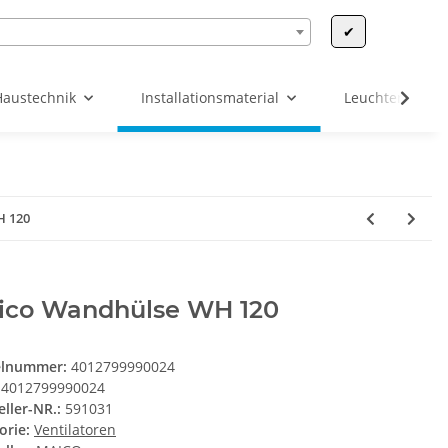
✔
Haustechnik
Installationsmaterial
Leuchten & Leu
H 120
ico Wandhülse WH 120
elnummer:
4012799990024
4012799990024
eller-NR.:
591031
orie:
Ventilatoren