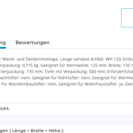
ung
Bewertungen
 Wand- und Deckenmontage. Länge variabel.Artikel: WH 120, Einbauo
erpackung: 0,715 kg, Geeignet für Nennweite: 125 mm, Breite: 135
Verpackung: 135 mm, Tiefe mit Verpackung: 500 mm, Erforderliche
Dachlüfter: nein, Geeignet für Rohrlüfter: nein, Geeignet für Wär
 für Wandeinbaulüfter: nein, Geeignet für Wohnhauslüfter: ja, Geeig
enschaft
icht:
n ( Länge × Breite × Höhe ):