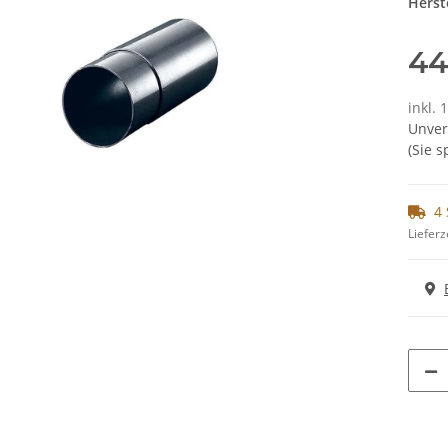
Herste
44
inkl. 
Unver
(Sie 
4 
Lieferz