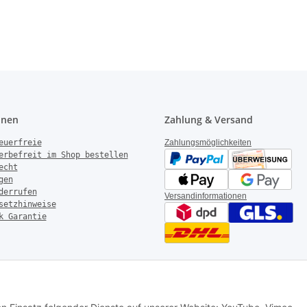
onen
Zahlung & Versand
euerfreie
Zahlungsmöglichkeiten
erbefreit im Shop bestellen
echt
gen
derrufen
Versandinformationen
setzhinweise
k Garantie
rotechnik – Alle Rechte vorbehalten
|
AGB
|
Datenschutz
|
Impressum