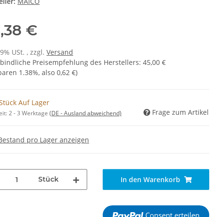
ller:
MAICO
,38 €
19% USt. , zzgl.
Versand
bindliche Preisempfehlung des Herstellers
:
45,00 €
sparen
1.38%
, also
0,62 €
)
Stück Auf Lager
Frage zum Artikel
eit:
2 - 3 Werktage
(DE - Ausland abweichend)
Bestand pro Lager anzeigen
Stück
In den Warenkorb
Consent erteilen