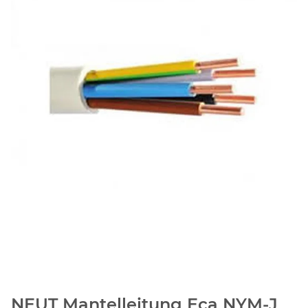
NEUT Mantelleitung Eca NYM-J