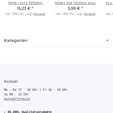
NYM-J 5x16 TR500m
NYM-J 5x4 TR500m grau
Eca
grau
15,23 €
*
3,99 €
*
inkl. 19% USt. , zzgl.
Versand
inkl. 19% USt. , zzgl.
Versand
inkl.
Kategorien
Kontakt
Mo - Do 17 - 19 Uhr | Fr 14 - 19 Uhr
Sa 09 - 12 Uhr
Kontaktformular
✔
40.000+ Qualitätsprodukte