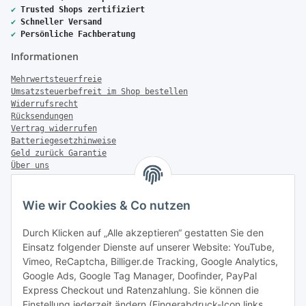
✔
Trusted Shops zertifiziert
✔
Schneller Versand
✔
Persönliche Fachberatung
Informationen
Mehrwertsteuerfreie
Umsatzsteuerbefreit im Shop bestellen
Widerrufsrecht
Rücksendungen
Vertrag widerrufen
Batteriegesetzhinweise
Geld zurück Garantie
Über uns
FAQ
Zahlung & Versand
Wie wir Cookies & Co nutzen
Zahlungsmöglichkeiten
Durch Klicken auf „Alle akzeptieren“ gestatten Sie den
Einsatz folgender Dienste auf unserer Website: YouTube,
Vimeo, ReCaptcha, Billiger.de Tracking, Google Analytics,
Google Ads, Google Tag Manager, Doofinder, PayPal
Versandinformationen
Express Checkout und Ratenzahlung. Sie können die
Einstellung jederzeit ändern (Fingerabdruck-Icon links