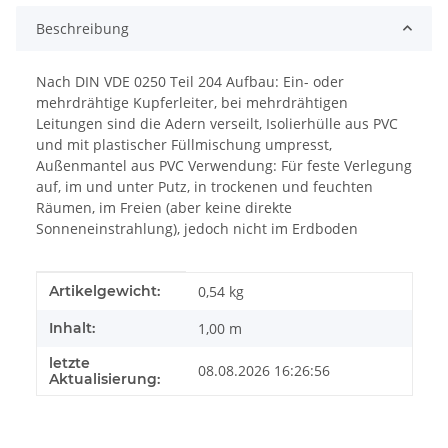
Beschreibung
Nach DIN VDE 0250 Teil 204 Aufbau: Ein- oder
mehrdrähtige Kupferleiter, bei mehrdrähtigen
Leitungen sind die Adern verseilt, Isolierhülle aus PVC
und mit plastischer Füllmischung umpresst,
Außenmantel aus PVC Verwendung: Für feste Verlegung
auf, im und unter Putz, in trockenen und feuchten
Räumen, im Freien (aber keine direkte
Sonneneinstrahlung), jedoch nicht im Erdboden
Produkteigenschaft
Wert
Artikelgewicht:
0,54
kg
Inhalt:
1,00 m
letzte
08.08.2026 16:26:56
Aktualisierung: