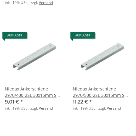
inkl. 19% USt. , zzgl.
Versand
AUF LAGER
AUF LAGER
Niedax Ankerschiene
Niedax Ankerschiene
2970/400-2SL 30x15mm SW
2970/500-2SL 30x15mm SW
16mm L: 400mm
16mm L: 500mm
9,01 €
*
11,22 €
*
inkl. 19% USt. , zzgl.
Versand
inkl. 19% USt. , zzgl.
Versand