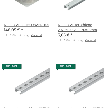
Niedax Anbaueck WAER 105
Niedax Ankerschiene
2970/100-2 SL 30x15mm
148,05 €
*
SW16mm L: 100mm
3,65 €
*
inkl. 19% USt. , zzgl.
Versand
inkl. 19% USt. , zzgl.
Versand
AUF LAGER
AUF LAGER