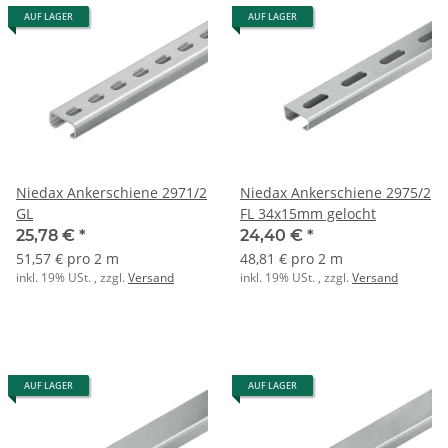
AUF LAGER
AUF LAGER
Niedax Ankerschiene 2971/2
Niedax Ankerschiene 2975/2
GL
FL 34x15mm gelocht
25,78 €
*
24,40 €
*
51,57 € pro 2 m
48,81 € pro 2 m
inkl. 19% USt. , zzgl.
Versand
inkl. 19% USt. , zzgl.
Versand
AUF LAGER
AUF LAGER