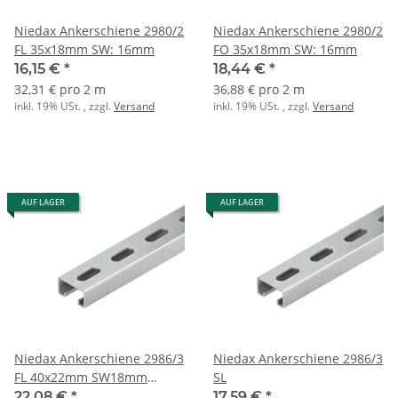
Niedax Ankerschiene 2980/2
Niedax Ankerschiene 2980/2
FL 35x18mm SW: 16mm
FO 35x18mm SW: 16mm
16,15 €
*
18,44 €
*
32,31 € pro 2 m
36,88 € pro 2 m
inkl. 19% USt. , zzgl.
Versand
inkl. 19% USt. , zzgl.
Versand
AUF LAGER
AUF LAGER
Niedax Ankerschiene 2986/3
Niedax Ankerschiene 2986/3
FL 40x22mm SW18mm
SL
40x22x3000mm
22,08 €
*
17,59 €
*