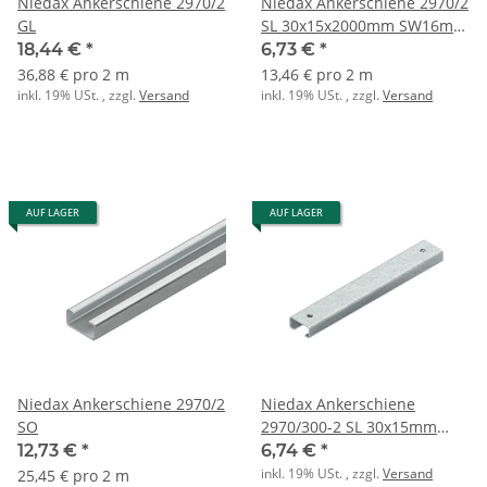
Niedax Ankerschiene 2970/2
Niedax Ankerschiene 2970/2
GL
SL 30x15x2000mm SW16mm
gelocht
18,44 €
*
6,73 €
*
36,88 € pro 2 m
13,46 € pro 2 m
inkl. 19% USt. , zzgl.
Versand
inkl. 19% USt. , zzgl.
Versand
AUF LAGER
AUF LAGER
Niedax Ankerschiene 2970/2
Niedax Ankerschiene
SO
2970/300-2 SL 30x15mm
SW16mm L: 300mm
12,73 €
*
6,74 €
*
inkl. 19% USt. , zzgl.
Versand
25,45 € pro 2 m