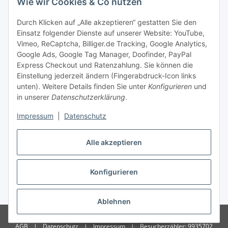
Wie wir Cookies & Co nutzen
Zahlungsmöglichkeiten
Durch Klicken auf „Alle akzeptieren“ gestatten Sie den
Einsatz folgender Dienste auf unserer Website: YouTube,
Vimeo, ReCaptcha, Billiger.de Tracking, Google Analytics,
Versandinformationen
Google Ads, Google Tag Manager, Doofinder, PayPal
Express Checkout und Ratenzahlung. Sie können die
Einstellung jederzeit ändern (Fingerabdruck-Icon links
unten). Weitere Details finden Sie unter
Konfigurieren
und
in unserer
Datenschutzerklärung
.
Sonstiges
Impressum
|
Datenschutz
Alle akzeptieren
Konfigurieren
* Alle Preise inkl. gesetzlicher USt., zzgl.
Versand
Ablehnen
© Copyright 2026 Treise Elektrotechnik – Alle Rechte vorbehalten
|
AGB
|
Datenschutz
|
Impressum
|
Besucherzähler: 9935702