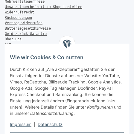
Mehrwertsteuerfreie
Umsatzsteuerbefreit im Shop bestellen
Widerrufsrecht
Rücksendungen
Vertrag widerrufen
Batteriegesetzhinweise
Geld zurück Garantie
Über uns
FAQ
Zahlung & Versand
Wie wir Cookies & Co nutzen
Zahlungsmöglichkeiten
Durch Klicken auf „Alle akzeptieren“ gestatten Sie den
Einsatz folgender Dienste auf unserer Website: YouTube,
Vimeo, ReCaptcha, Billiger.de Tracking, Google Analytics,
Versandinformationen
Google Ads, Google Tag Manager, Doofinder, PayPal
Express Checkout und Ratenzahlung. Sie können die
Einstellung jederzeit ändern (Fingerabdruck-Icon links
unten). Weitere Details finden Sie unter
Konfigurieren
und
in unserer
Datenschutzerklärung
.
Sonstiges
Impressum
|
Datenschutz