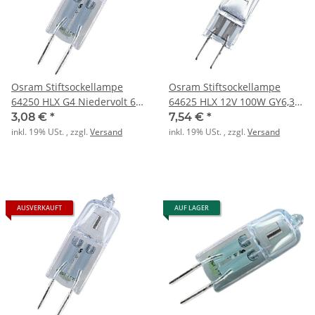
Osram Stiftsockellampe
Osram Stiftsockellampe
64250 HLX G4 Niedervolt 6V
64625 HLX 12V 100W GY6,35
o.Reflektor
ohne Reflektor
3,08 €
*
7,54 €
*
inkl. 19% USt. , zzgl.
Versand
inkl. 19% USt. , zzgl.
Versand
AUSVERKAUFT
AUF LAGER