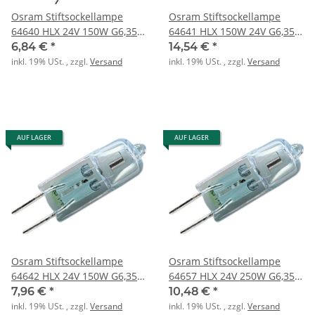
Osram Stiftsockellampe
Osram Stiftsockellampe
64640 HLX 24V 150W G6,35
64641 HLX 150W 24V G6,35
ohne Reflektor
ohne Reflektor
6,84 €
*
14,54 €
*
inkl. 19% USt. , zzgl.
Versand
inkl. 19% USt. , zzgl.
Versand
AUF LAGER
AUF LAGER
Osram Stiftsockellampe
Osram Stiftsockellampe
64642 HLX 24V 150W G6,35
64657 HLX 24V 250W G6,35
ohne Reflektor
ohne Reflektor
7,96 €
*
10,48 €
*
inkl. 19% USt. , zzgl.
Versand
inkl. 19% USt. , zzgl.
Versand