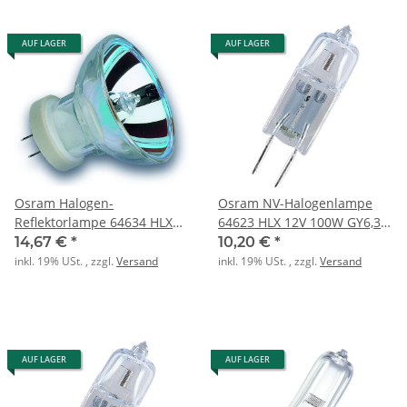
AUF LAGER
AUF LAGER
Osram Halogen-
Osram NV-Halogenlampe
Reflektorlampe 64634 HLX
64623 HLX 12V 100W GY6,35
15V 150W GZ6,35 mit
ohne Reflektor
14,67 €
*
10,20 €
*
Reflektor
inkl. 19% USt. , zzgl.
Versand
inkl. 19% USt. , zzgl.
Versand
AUF LAGER
AUF LAGER