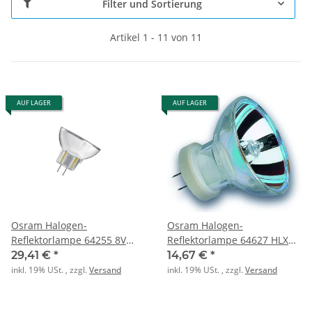
Filter und Sortierung
Artikel 1 - 11 von 11
AUF LAGER
AUF LAGER
Osram Halogen-
Osram Halogen-
Reflektorlampe 64255 8V
Reflektorlampe 64627 HLX
20W MR11 GZX4 FS1
12V 100W GZ6,35 mit
29,41 €
*
14,67 €
*
Reflektor
inkl. 19% USt. , zzgl.
Versand
inkl. 19% USt. , zzgl.
Versand