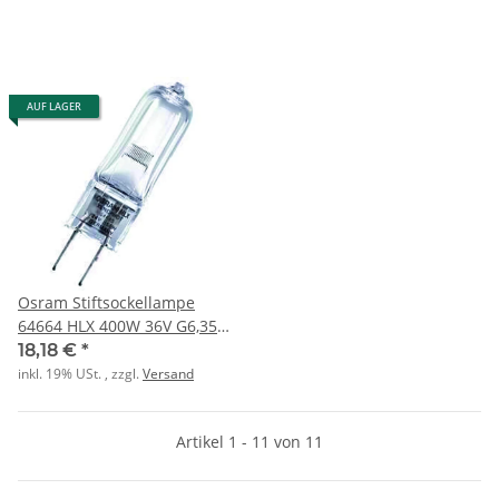
AUF LAGER
Osram Stiftsockellampe
64664 HLX 400W 36V G6,35
FS1
18,18 €
*
inkl. 19% USt. , zzgl.
Versand
Artikel 1 - 11 von 11