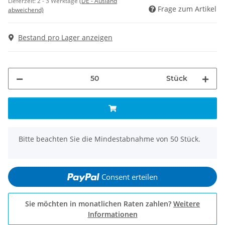
Lieferzeit:
2 - 3 Werktage
(DE - Ausland
Frage zum Artikel
abweichend)
Bestand pro Lager anzeigen
Stück
x
Bitte beachten Sie die Mindestabnahme von 50 Stück.
Consent erteilen
Sie möchten in monatlichen Raten zahlen?
Weitere
Informationen