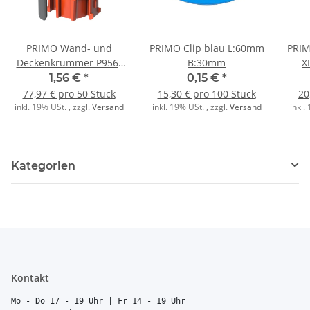
PRIMO Wand- und
PRIMO Clip blau L:60mm
PRIM
Deckenkrümmer P956-
B:30mm
X
20-NK C20
1,56 €
*
0,15 €
*
77,97 € pro 50 Stück
15,30 € pro 100 Stück
20
inkl. 19% USt. , zzgl.
Versand
inkl. 19% USt. , zzgl.
Versand
inkl.
Kategorien
Kontakt
Mo - Do 17 - 19 Uhr | Fr 14 - 19 Uhr