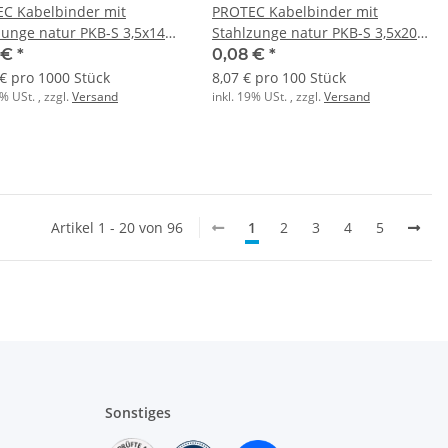
C Kabelbinder mit
PROTEC Kabelbinder mit
zunge natur PKB-S 3,5x140
Stahlzunge natur PKB-S 3,5x200
Stk.)
(100 Stk.)
 €
*
0,08 €
*
 € pro 1000 Stück
8,07 € pro 100 Stück
9% USt. , zzgl.
Versand
inkl. 19% USt. , zzgl.
Versand
Artikel 1 - 20 von 96
1
2
3
4
5
Sonstiges