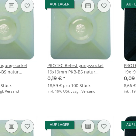
AUF LAGER
AUF 
tigungssockel
PROTEC Befestigungssockel
PROTE
BS natur
19x19mm PKB-BS natur
19x19
selbstklebend
schra
0,19 €
*
0,09
 Stück
18,59 € pro 100 Stück
8,66 
zgl.
Versand
inkl. 19% USt. , zzgl.
Versand
inkl. 1
AUF LAGER
AUF 