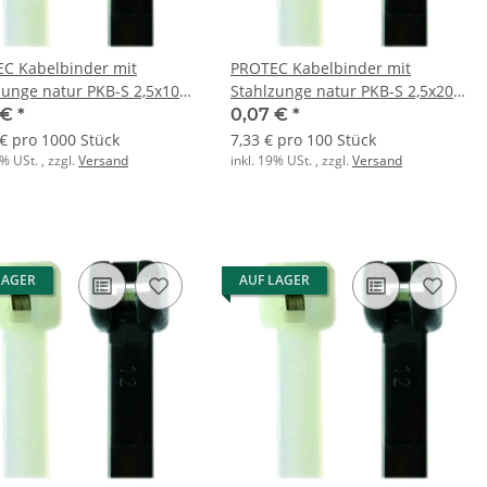
C Kabelbinder mit
PROTEC Kabelbinder mit
zunge natur PKB-S 2,5x100
Stahlzunge natur PKB-S 2,5x200
Stk.)
(100 Stk.)
 €
*
0,07 €
*
 € pro 1000 Stück
7,33 € pro 100 Stück
9% USt. , zzgl.
Versand
inkl. 19% USt. , zzgl.
Versand
LAGER
AUF LAGER