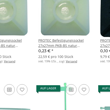
tigungssockel
PROTEC Befestigungssockel
PROTE
BS natur
27x27mm PKB-BS natur
27x27
selbstklebend
schra
0,23 €
*
0,10
0 Stück
22,59 € pro 100 Stück
9,79 
zgl.
Versand
inkl. 19% USt. , zzgl.
Versand
inkl. 1
AUF LAGER
AUF 