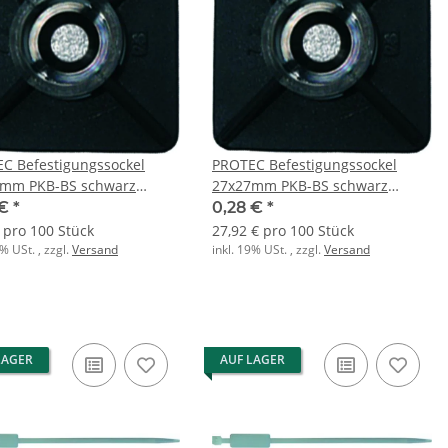
C Befestigungssockel
PROTEC Befestigungssockel
mm PKB-BS schwarz
27x27mm PKB-BS schwarz
ubbar
selbstklebend
 €
*
0,28 €
*
€ pro 100 Stück
27,92 € pro 100 Stück
9% USt. , zzgl.
Versand
inkl. 19% USt. , zzgl.
Versand
LAGER
AUF LAGER