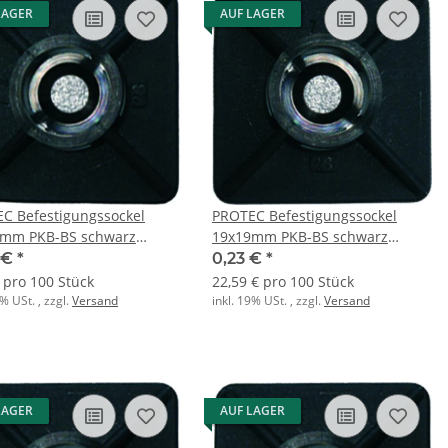
LAGER
AUF LAGER
C Befestigungssockel
PROTEC Befestigungssockel
mm PKB-BS schwarz
19x19mm PKB-BS schwarz
ubbar
selbstklebend
 €
*
0,23 €
*
€ pro 100 Stück
22,59 € pro 100 Stück
9% USt. , zzgl.
Versand
inkl. 19% USt. , zzgl.
Versand
LAGER
AUF LAGER