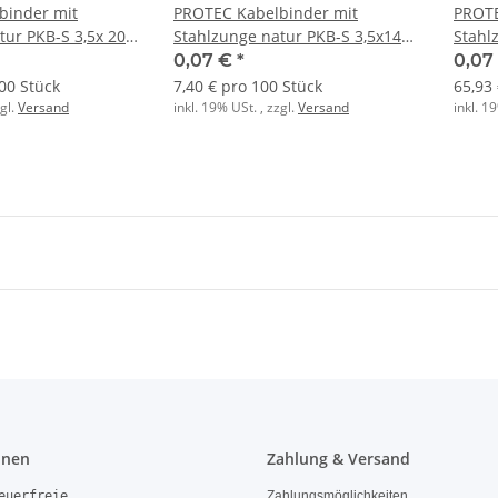
binder mit
PROTEC Kabelbinder mit
PROTE
tur PKB-S 3,5x 200
Stahlzunge natur PKB-S 3,5x140
Stahl
(100 Stk.)
(1000 
0,07 €
*
0,07
00 Stück
7,40 € pro 100 Stück
65,93
zgl.
Versand
inkl. 19% USt. , zzgl.
Versand
inkl. 1
onen
Zahlung & Versand
euerfreie
Zahlungsmöglichkeiten