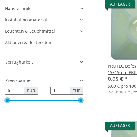
AUF LAGER
Haustechnik
Installationsmaterial
Leuchten & Leuchtmittel
Aktionen & Restposten
Verfügbarkeit
PROTEC Befes
19x19mm PKB-
schraubbar
0,05 €
*
Preisspanne
5,00 € pro 100
EUR
EUR
inkl. 19% USt. , z
AUF LAGER