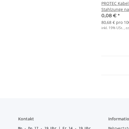
PROTEC Kabel
Stahlzunge na
(1000 Stk.)
0,08 €
*
80,68 € pro 10
inkl. 19% USt. , z
Kontakt
Informati
Mo - Do 17 - 19 Uhr | Fr 14 - 19 Uhr
Mehrwertst