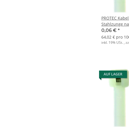
PROTEC Kabel
Stahlzunge na
(1000 Stk.)
0,06 €
*
64,02 € pro 10
inkl. 19% USt. , z
AUF LAGER