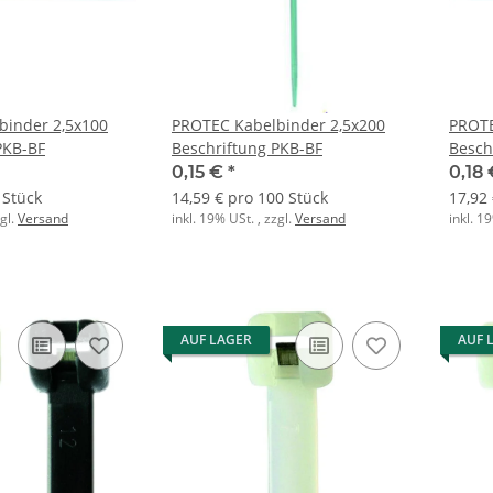
binder 2,5x100
PROTEC Kabelbinder 2,5x200
PROTE
PKB-BF
Beschriftung PKB-BF
Besch
0,15 €
*
0,18
 Stück
14,59 € pro 100 Stück
17,92
zgl.
Versand
inkl. 19% USt. , zzgl.
Versand
inkl. 1
AUF LAGER
AUF 