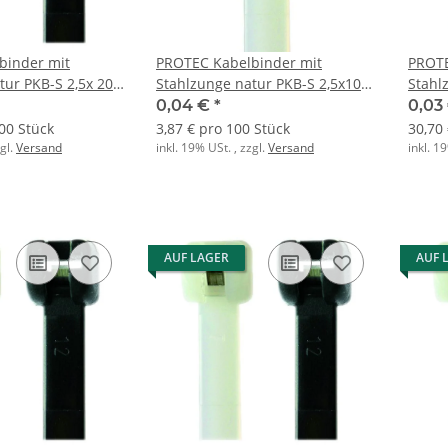
binder mit
PROTEC Kabelbinder mit
PROTE
tur PKB-S 2,5x 200
Stahlzunge natur PKB-S 2,5x100
Stahl
(100 Stk.)
(1000 
0,04 €
*
0,03
00 Stück
3,87 € pro 100 Stück
30,70
zgl.
Versand
inkl. 19% USt. , zzgl.
Versand
inkl. 1
AUF LAGER
AUF 