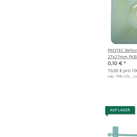
PROTEC Befes
27x27mm PKB-
schraubbar
0,10 €
*
10,00 € pro 10
inkl. 19% USt. , z
AUF LAGER