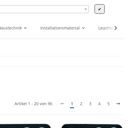
✔
Haustechnik
Installationsmaterial
Leuchten & Leu
Artikel 1 - 20 von 96
1
2
3
4
5