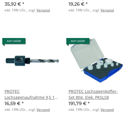
210 PLSA11
35,92 €
*
19,26 €
*
inkl. 19% USt. , zzgl.
Versand
inkl. 19% USt. , zzgl.
Versand
AUF LAGER
AUF LAGER
PROTEC
PROTEC Lochsägenkoffer-
Lochsägenaufnahme 9,5 14-
Set 8tlg. Elek. PKSLS8
30 PLSA95
16,59 €
*
191,79 €
*
inkl. 19% USt. , zzgl.
Versand
inkl. 19% USt. , zzgl.
Versand