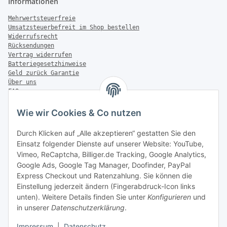
Informationen
Mehrwertsteuerfreie
Umsatzsteuerbefreit im Shop bestellen
Widerrufsrecht
Rücksendungen
Vertrag widerrufen
Batteriegesetzhinweise
Geld zurück Garantie
Über uns
FAQ
Zahlung & Versand
Wie wir Cookies & Co nutzen
Zahlungsmöglichkeiten
Durch Klicken auf „Alle akzeptieren“ gestatten Sie den
Einsatz folgender Dienste auf unserer Website: YouTube,
Vimeo, ReCaptcha, Billiger.de Tracking, Google Analytics,
Versandinformationen
Google Ads, Google Tag Manager, Doofinder, PayPal
Express Checkout und Ratenzahlung. Sie können die
Einstellung jederzeit ändern (Fingerabdruck-Icon links
unten). Weitere Details finden Sie unter
Konfigurieren
und
in unserer
Datenschutzerklärung
.
Sonstiges
Impressum
|
Datenschutz