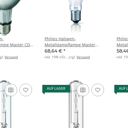
n-
Philips Halogen-
Phili
ampe Master CDM-
Metalldampflampe Master
Metal
30 E27 PAR30L 40
CityWh CDO-ET Plus 100W 828
CityW
68,64 €
*
58,4
E40
E27
zgl.
Versand
inkl. 19% USt. , zzgl.
Versand
inkl. 1
AUF LAGER
AUF 