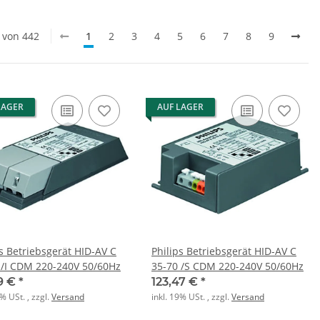
0 von 442
1
2
3
4
5
6
7
8
9
LAGER
AUF LAGER
ps Betriebsgerät HID-AV C
Philips Betriebsgerät HID-AV C
 /I CDM 220-240V 50/60Hz
35-70 /S CDM 220-240V 50/60Hz
19 €
*
123,47 €
*
9% USt. , zzgl.
Versand
inkl. 19% USt. , zzgl.
Versand