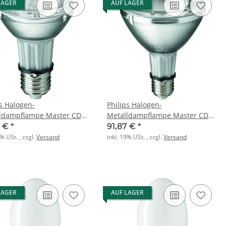
LAGER
AUF LAGER
ps Halogen-
Philips Halogen-
ldampflampe Master CDM-
Metalldampflampe Master CDM-
te 35W 930 E27 PAR30L 30
R Elite 70W 930 E27 PAR30L 30
7 €
*
91,87 €
*
9% USt. , zzgl.
Versand
inkl. 19% USt. , zzgl.
Versand
LAGER
AUF LAGER