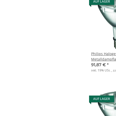
AUF LAGER
Philips Haloge
Metalldampfl
R Elite PAR30
91,87 €
*
inkl. 19% USt. , z
AUF LAGER