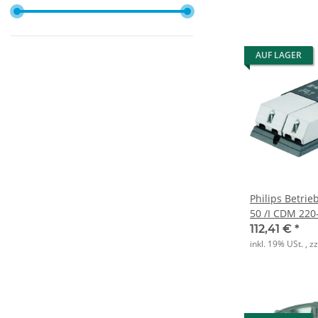
AUF LAGER
Philips Betrie
50 /I CDM 220
112,41 €
*
inkl. 19% USt. , z