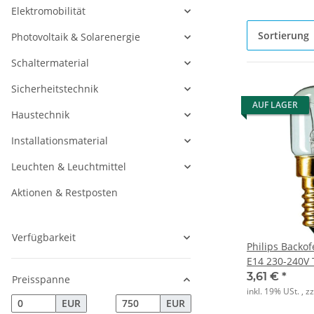
Elektromobilität
Sortierung
Photovoltaik & Solarenergie
Schaltermaterial
Sicherheitstechnik
AUF LAGER
Haustechnik
Installationsmaterial
Leuchten & Leuchtmittel
Aktionen & Restposten
Verfügbarkeit
Philips Backo
E14 230-240V 
3,61 €
*
Preisspanne
inkl. 19% USt. , z
EUR
EUR