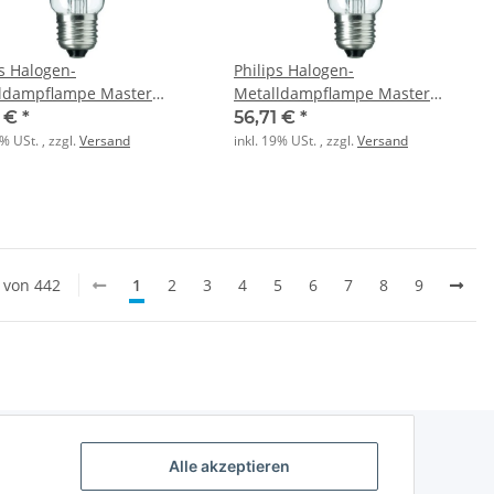
ps Halogen-
Philips Halogen-
ldampflampe Master
Metalldampflampe Master
h CDO-TT Plus 50W 828
CityWh CDO-TT Plus 70W 828
1 €
*
56,71 €
*
1SL/12
9% USt. , zzgl.
Versand
inkl. 19% USt. , zzgl.
Versand
0 von 442
1
2
3
4
5
6
7
8
9
Alle akzeptieren
Sonstiges