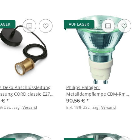
LAGER
AUF LAGER
ps Deko-Anschlussleitung
Philips Halogen-
assung CORD classic E27
Metalldampflampe CDM-Rm
1CT EU
Elite Mini 35W 930 GX10 MR16
0 €
*
90,56 €
*
25D
9% USt. , zzgl.
Versand
inkl. 19% USt. , zzgl.
Versand