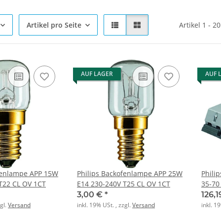
Artikel pro Seite
Artikel 1 - 2
AUF LAGER
AUF 
fenlampe APP 15W
Philips Backofenlampe APP 25W
Phili
T22 CL OV 1CT
E14 230-240V T25 CL OV 1CT
35-70
3,00 €
*
126,
zgl.
Versand
inkl. 19% USt. , zzgl.
Versand
inkl. 1