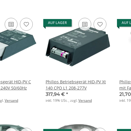
AUF LAGER
AUF 
bsgerät HID-PV C
Philips Betriebsgerät HID-PV Xt
Phili
-240V 50/60Hz
140 CPO L1 208-277V
mit F
gold 
317,94 €
*
21,7
zgl.
Versand
inkl. 19% USt. , zzgl.
Versand
inkl. 1