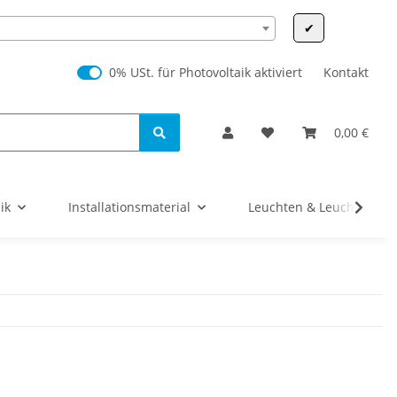
✔
0% USt. für Photovoltaik (§ 12 Abs. 3 UStG)
0% USt. für Photovoltaik aktiviert
Kontakt
0,00 €
ik
Installationsmaterial
Leuchten & Leuchtmittel