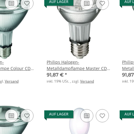
AUF LAGER
AUF 
n-
Philips Halogen-
Phili
ampe Colour CDM-
Metalldampflampe Master CDM-
Metal
 70W 942 30° E27
R Elite 35W 930 E27 PAR20 30D
R Eli
91,87 €
*
91,8
zgl.
Versand
inkl. 19% USt. , zzgl.
Versand
inkl. 1
AUF LAGER
AUF 