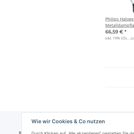
Philips Haloge
Metalldampfl
CityWh CDO-T
66,59 €
*
E40
inkl. 19% USt. , z
Wie wir Cookies & Co nutzen
Kontakt
Informati
Durch Klicken auf „Alle akzeptieren“ gestatten Sie 