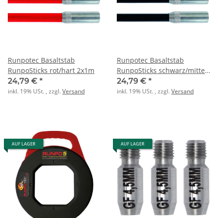
Runpotec Basaltstab
Runpotec Basaltstab
RunpoSticks rot/hart 2x1m
RunpoSticks schwarz/mittel
2x1m
24,79 €
*
24,79 €
*
inkl. 19% USt. , zzgl.
Versand
inkl. 19% USt. , zzgl.
Versand
AUF LAGER
AUF LAGER