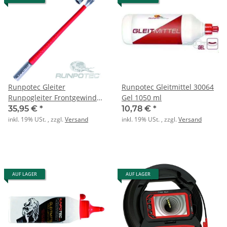
Runpotec Gleiter
Runpotec Gleitmittel 30064
Runpogleiter Frontgewinde
Gel 1050 ml
RTG 6mm
35,95 €
*
10,78 €
*
inkl. 19% USt. , zzgl.
Versand
inkl. 19% USt. , zzgl.
Versand
AUF LAGER
AUF LAGER