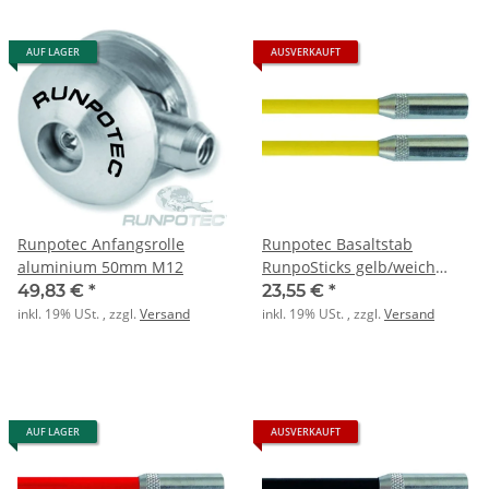
AUF LAGER
AUSVERKAUFT
Runpotec Anfangsrolle
Runpotec Basaltstab
aluminium 50mm M12
RunpoSticks gelb/weich
2x1m
49,83 €
*
23,55 €
*
inkl. 19% USt. , zzgl.
Versand
inkl. 19% USt. , zzgl.
Versand
AUF LAGER
AUSVERKAUFT