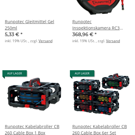
Runpotec Gleitmittel Gel
Runpotec
250ml
Inspektionskamera RC3
(digital) - 15 m
5,33 €
*
368,96 €
*
inkl. 19% USt. , zzgl.
Versand
inkl. 19% USt. , zzgl.
Versand
AUF LAGER
AUF LAGER
Runpotec Kabelabroller CB
Runpotec Kabelabroller CB
260 Cable Box 1 Box
260 Cable Box 6er Set