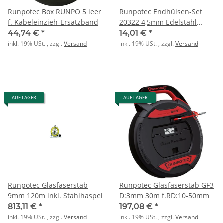
Runpotec Box RUNPO 5 leer
Runpotec Endhülsen-Set
f. Kabeleinzieh-Ersatzband
20322 4,5mm Edelstahl
(VPE=3Stück)
44,74 €
*
14,01 €
*
inkl. 19% USt. , zzgl.
Versand
inkl. 19% USt. , zzgl.
Versand
AUF LAGER
AUF LAGER
Runpotec Glasfaserstab
Runpotec Glasfaserstab GF3
9mm 120m inkl. Stahlhaspel
D:3mm 30m f.RD:10-50mm
813,11 €
*
197,08 €
*
inkl. 19% USt. , zzgl.
Versand
inkl. 19% USt. , zzgl.
Versand