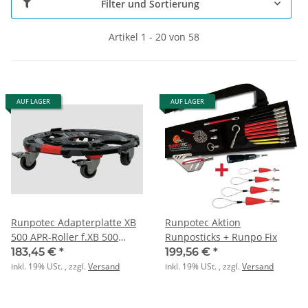
Filter und Sortierung
Artikel 1 - 20 von 58
AUF LAGER
AUF LAGER
Runpotec Adapterplatte XB
Runpotec Aktion
500 APR-Roller f.XB 500
Runposticks + Runpo Fix
TL:80kg
183,45 €
*
199,56 €
*
inkl. 19% USt. , zzgl.
Versand
inkl. 19% USt. , zzgl.
Versand