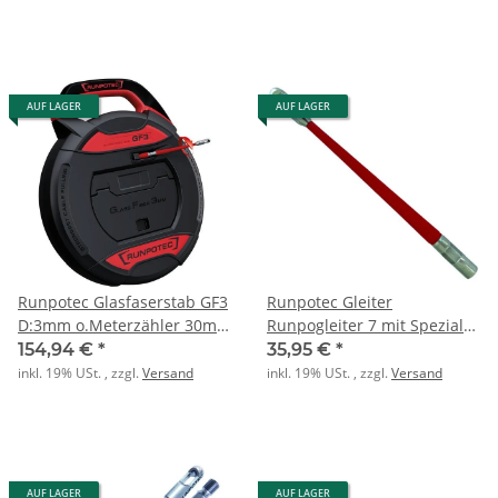
AUF LAGER
AUF LAGER
Runpotec Glasfaserstab GF3
Runpotec Gleiter
D:3mm o.Meterzähler 30m
Runpogleiter 7 mit Spezial-
f.RD:10-50mm
Ösenkopf 7mm
154,94 €
*
35,95 €
*
inkl. 19% USt. , zzgl.
Versand
inkl. 19% USt. , zzgl.
Versand
AUF LAGER
AUF LAGER