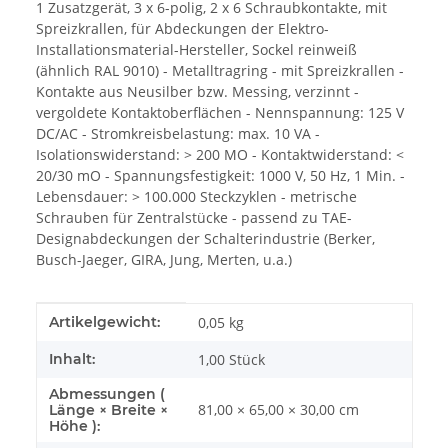
1 Zusatzgerät, 3 x 6-polig, 2 x 6 Schraubkontakte, mit
Spreizkrallen, für Abdeckungen der Elektro-
Installationsmaterial-Hersteller, Sockel reinweiß
(ähnlich RAL 9010) - Metalltragring - mit Spreizkrallen -
Kontakte aus Neusilber bzw. Messing, verzinnt -
vergoldete Kontaktoberflächen - Nennspannung: 125 V
DC/AC - Stromkreisbelastung: max. 10 VA -
Isolationswiderstand: > 200 MO - Kontaktwiderstand: <
20/30 mO - Spannungsfestigkeit: 1000 V, 50 Hz, 1 Min. -
Lebensdauer: > 100.000 Steckzyklen - metrische
Schrauben für Zentralstücke - passend zu TAE-
Designabdeckungen der Schalterindustrie (Berker,
Busch-Jaeger, GIRA, Jung, Merten, u.a.)
Produkteigenschaft
Wert
Artikelgewicht:
0,05
kg
Inhalt:
1,00 Stück
Abmessungen (
81,00 × 65,00 × 30,00 cm
Länge × Breite ×
Höhe ):