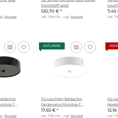
Kunststoff weiß
Leuch
weiß-
120,70 €
*
7,45
zgl.
Versand
inkl. 19% USt. , zzgl.
Versand
inkl. 1
AUF LAGER
AUSV
Baldachin
SG-Leuchten Baldachin
SG-Le
ssbox f.
Deckenanschlussbox f.
Hovde
 sw
Pendelleuchte weiß
65x6
17,65 €
*
12,16
zgl.
Versand
inkl. 19% USt. , zzgl.
Versand
inkl. 1