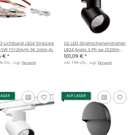
D-Lichtband LB24 StripLine
SG LED-Stromschienenstrahler
15W 1512lm/m 3K 2x5m AL
LB24 Aneto 3-Ph sw 2520lm
3000K Ra>90 On/Off
6 €
*
101,09 €
*
9% USt. , zzgl.
Versand
inkl. 19% USt. , zzgl.
Versand
LAGER
AUF LAGER