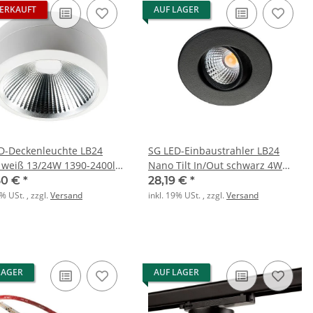
ERKAUFT
AUF LAGER
D-Deckenleuchte LB24
SG LED-Einbaustrahler LB24
 weiß 13/24W 1390-2400lm
Nano Tilt In/Out schwarz 4W
3000K 36D
60 €
*
28,19 €
*
9% USt. , zzgl.
Versand
inkl. 19% USt. , zzgl.
Versand
LAGER
AUF LAGER