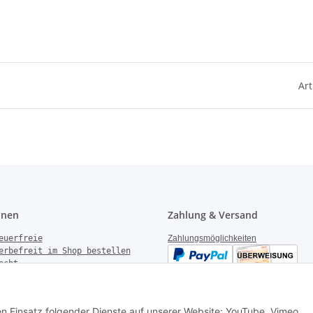
Art
onen
Zahlung & Versand
euerfreie
Zahlungsmöglichkeiten
erbefreit im Shop bestellen
echt
gen
derrufen
Versandinformationen
setzhinweise
den Einsatz folgender Dienste auf unserer Website: YouTube, Vimeo,