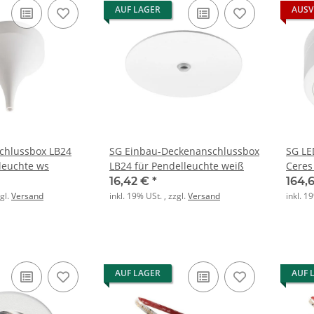
AUF LAGER
AUSV
chlussbox LB24
SG Einbau-Deckenanschlussbox
SG LE
lleuchte ws
LB24 für Pendelleuchte weiß
Ceres
15-4K
16,42 €
*
164,
zgl.
Versand
inkl. 19% USt. , zzgl.
Versand
inkl. 1
AUF LAGER
AUF 