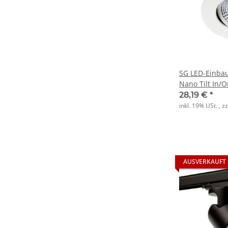
SG LED-Einbau
Nano Tilt In/
36D
28,19 €
*
inkl. 19% USt. , z
AUSVERKAUFT