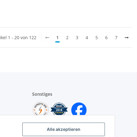
ikel 1 - 20 von 122
1
2
3
4
5
6
7
Sonstiges
Alle akzeptieren