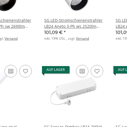
chienenstrahler
SG LED-Stromschienenstrahler
SG LE
Ph sw 2690lm
LB24 Aneto 3-Ph ws 2520lm
LB24 
On/Off
3000K Ra>90 On/Off
4000K
101,09 €
*
101,
zgl.
Versand
inkl. 19% USt. , zzgl.
Versand
inkl. 1
AUF LAGER
AUF 
Line opal
SG Sensor-Dimbox LB24 200VA
SG-Le