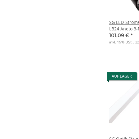
SG LED-Stroms
LB24 Aneto 3-
4000K Ra>90 
101,09 €
*
inkl. 19% USt. , z
AUF LAGER
SG Optik Strip