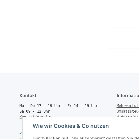
Kontakt
Informati
Mo - Do 17 - 19 Uhr | Fr 14 - 19 Uhr
Mehrwertst
Sa 09 - 12 Uhr
Umsatzsteu
Kontaktformular
Widerrufsr
Rücksendun
Wie wir Cookies & Co nutzen
Vertrag wi
✔
40.000+ Qualitätsprodukte
Batteriege
Durch Klicken auf „Alle akzeptieren“ gestatten Sie 
✔
Trusted Shops zertifiziert