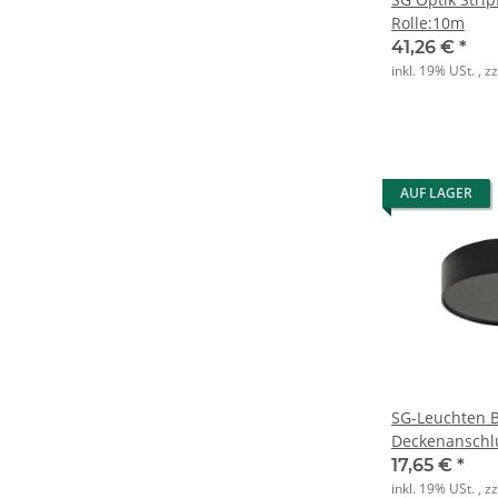
Rolle:10m
41,26 €
*
inkl. 19% USt. , z
AUF LAGER
SG-Leuchten 
Deckenanschlu
Pendelleuchte
17,65 €
*
inkl. 19% USt. , z