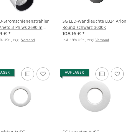
D-Stromschienenstrahler
SG LED-Wandleuchte LB24 Arlon
Aneto 3-Ph ws 2690lm
Round schwarz 3000K
 Ra>90 On/Off
09 €
*
108,16 €
*
9% USt. , zzgl.
Versand
inkl. 19% USt. , zzgl.
Versand
LAGER
AUF LAGER
uchten AuSG-
SG-Leuchten AuSG-