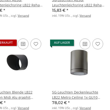
tenleichsring LB22 Rehab
Leuchtenleichsring LB22 Rehab
matt 133mm f. Downlights
weiß-matt 180mm f. Downlights
 €
*
15,83 €
*
9% USt. , zzgl.
Versand
inkl. 19% USt. , zzgl.
Versand
ERKAUFT
AUF LAGER
uchten Blende LB22
SG-Leuchten Deckenleuchte
n Midi Alu graphit
LB22 Metro Ceiling 1x GU10
5x65mm
230V 35W graphit
 €
*
78,02 €
*
9% USt. , zzgl.
Versand
inkl. 19% USt. , zzgl.
Versand