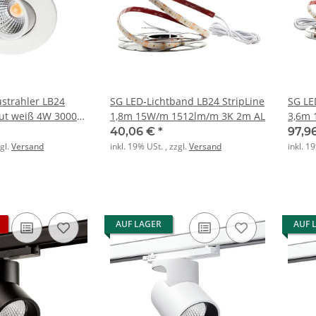
strahler LB24
SG LED-Lichtband LB24 StripLine
SG LE
Out weiß 4W 3000K
1,8m 15W/m 1512lm/m 3K 2m AL
3,6m 
40,06 €
*
97,9
zgl.
Versand
inkl. 19% USt. , zzgl.
Versand
inkl. 1
AUF LAGER
AUF 