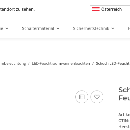
Österreich
Standort zu sehen.
ie
Schaltermaterial
Sicherheitstechnik
umbeleuchtung
LED-Feuchtraumwannenleuchten
Schuch LED-Feuch
Sc
Fe
Artik
GTIN:
Herst