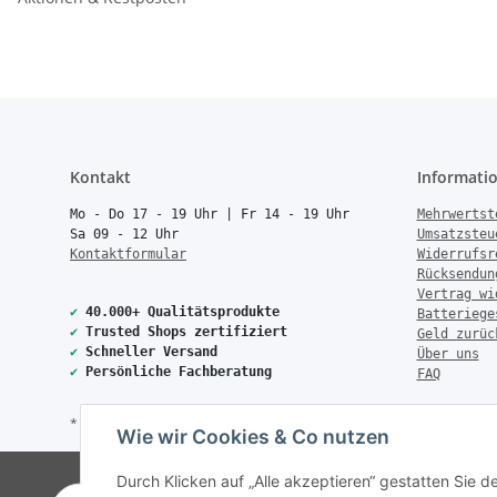
Kontakt
Informati
Mo - Do 17 - 19 Uhr | Fr 14 - 19 Uhr
Mehrwertst
Sa 09 - 12 Uhr
Umsatzsteu
Kontaktformular
Widerrufsr
Rücksendun
Vertrag wi
✔
40.000+ Qualitätsprodukte
Batteriege
✔
Trusted Shops zertifiziert
Geld zurüc
✔
Schneller Versand
Über uns
✔
Persönliche Fachberatung
FAQ
* Alle Preise inkl. gesetzlicher USt., zzgl.
Versand
Wie wir Cookies & Co nutzen
© Copyright 2026 Treise Elekt
Durch Klicken auf „Alle akzeptieren“ gestatten Sie 