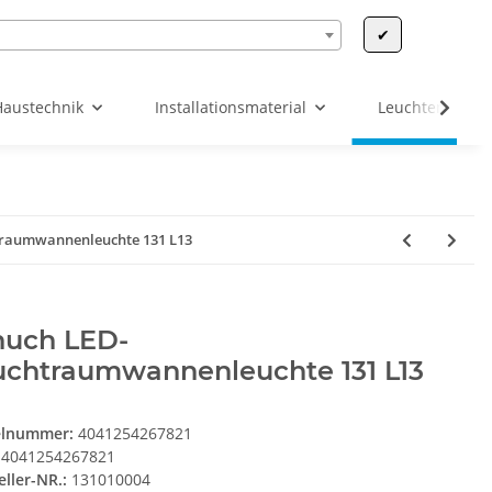
✔
Haustechnik
Installationsmaterial
Leuchten & Leu
traumwannenleuchte 131 L13
huch LED-
uchtraumwannenleuchte 131 L13
elnummer:
4041254267821
4041254267821
eller-NR.:
131010004