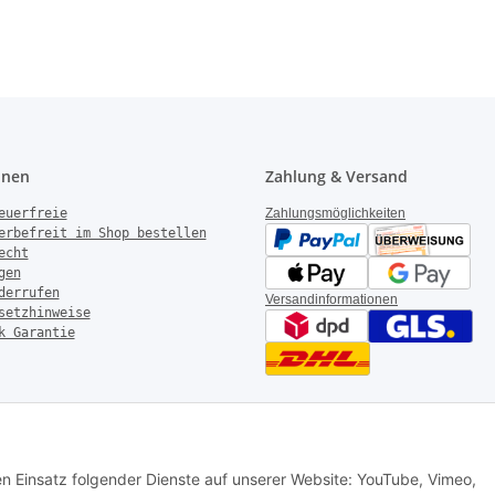
onen
Zahlung & Versand
euerfreie
Zahlungsmöglichkeiten
erbefreit im Shop bestellen
echt
gen
derrufen
Versandinformationen
setzhinweise
k Garantie
rotechnik – Alle Rechte vorbehalten
|
AGB
|
Datenschutz
|
Impressum
den Einsatz folgender Dienste auf unserer Website: YouTube, Vimeo,