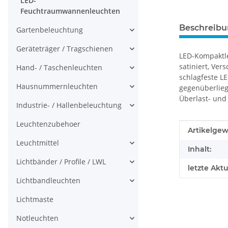
LED-
Feuchtraumwannenleuchten
Beschreib
Gartenbeleuchtung
Geräteträger / Tragschienen
LED-Kompaktleu
satiniert, Ver
Hand- / Taschenleuchten
schlagfeste L
Hausnummernleuchten
gegenüberlieg
Überlast- und
Industrie- / Hallenbeleuchtung
Leuchtenzubehoer
Produkteig
Wert
Artikelgew
Leuchtmittel
Inhalt:
Lichtbänder / Profile / LWL
letzte Aktu
Lichtbandleuchten
Lichtmaste
Notleuchten