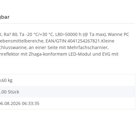
gbar
K, Ra? 80, Ta -20 °C/+30 °C, L80>50000 h (@ Ta max), Wanne PC
ür Lebensmittelbereiche, EAN/GTIN:4041254267821.Kleine
hlusswanne, an einer Seite mit Mehrfachscharnier,
umreflektor mit Zhaga-konformem LED-Modul und EVG mit
0,60
kg
1,00 Stück
06.08.2026 06:33:35