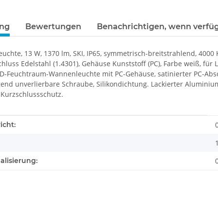
ung
Bewertungen
Benachrichtigen, wenn verfü
chte, 13 W, 1370 lm, SKI, IP65, symmetrisch-breitstrahlend, 4000 
schluss Edelstahl (1.4301), Gehäuse Kunststoff (PC), Farbe weiß, f
ED-Feuchtraum-Wannenleuchte mit PC-Gehäuse, satinierter PC-Absc
end unverlierbare Schraube, Silikondichtung. Lackierter Alumini
 Kurzschlussschutz.
enschaft
icht:
alisierung: