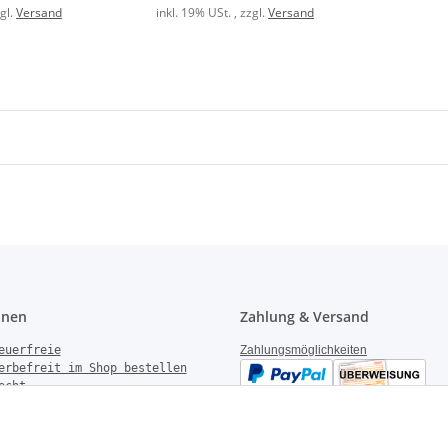
zgl.
Versand
inkl. 19% USt. , zzgl.
Versand
onen
Zahlung & Versand
euerfreie
Zahlungsmöglichkeiten
erbefreit im Shop bestellen
echt
gen
derrufen
Versandinformationen
setzhinweise