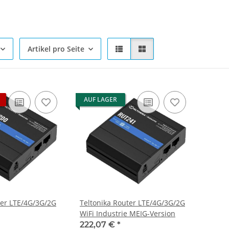
Artikel pro Seite
AUF LAGER
ter LTE/4G/3G/2G
Teltonika Router LTE/4G/3G/2G
WiFi Industrie MEIG-Version
222,07 €
*