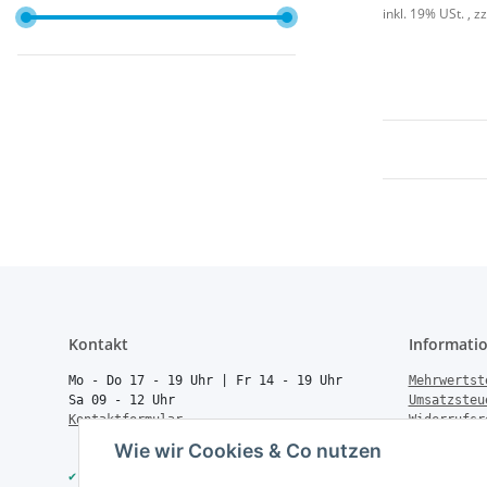
inkl. 19% USt. , z
Kontakt
Informati
Mo - Do 17 - 19 Uhr | Fr 14 - 19 Uhr
Mehrwertst
Sa 09 - 12 Uhr
Umsatzsteu
Kontaktformular
Widerrufsr
Rücksendun
Wie wir Cookies & Co nutzen
Vertrag wi
✔
40.000+ Qualitätsprodukte
Batteriege