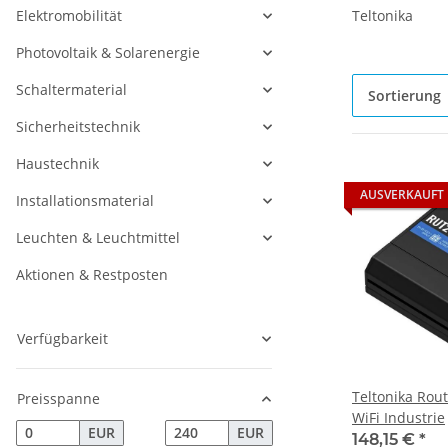
Elektromobilität
Teltonika
Photovoltaik & Solarenergie
Schaltermaterial
Sortierung
Sicherheitstechnik
Haustechnik
AUSVERKAUFT
Installationsmaterial
Leuchten & Leuchtmittel
Aktionen & Restposten
Verfügbarkeit
Teltonika Rou
Preisspanne
WiFi Industrie
EUR
EUR
148,15 €
*