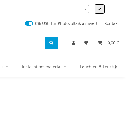
✔
0% USt. für Photovoltaik (§ 12 Abs. 3 UStG)
0% USt. für Photovoltaik aktiviert
Kontakt
0,00 €
ik
Installationsmaterial
Leuchten & Leuchtmittel