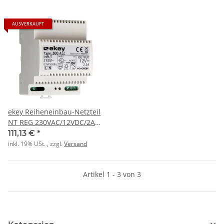
AUSVERKAUFT
ekey Reiheneinbau-Netzteil
NT REG 230VAC/12VDC/2A
3TE
111,13 €
*
inkl. 19% USt. , zzgl.
Versand
Artikel 1 - 3 von 3