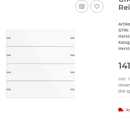
Rei
Artik
GTIN:
Herst
Kateg
Herste
14
inkl. 
Unver
(Sie 
Ar