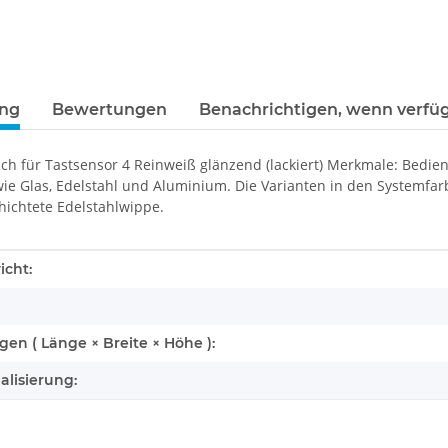
ung
Bewertungen
Benachrichtigen, wenn verfü
ch für Tastsensor 4 Reinweiß glänzend (lackiert) Merkmale: Bedie
wie Glas, Edelstahl und Aluminium. Die Varianten in den Systemfar
hichtete Edelstahlwippe.
enschaft
icht:
n ( Länge × Breite × Höhe ):
alisierung: