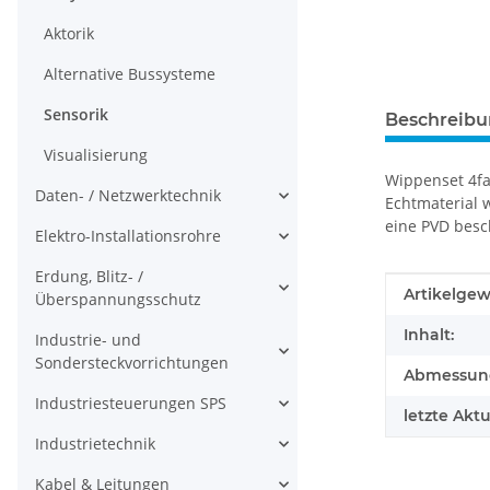
Aktorik
Alternative Bussysteme
Sensorik
Beschreib
Visualisierung
Wippenset 4fa
Daten- / Netzwerktechnik
Echtmaterial 
eine PVD besc
Elektro-Installationsrohre
Erdung, Blitz- /
Produkteig
Wert
Artikelgew
Überspannungsschutz
Inhalt:
Industrie- und
Sondersteckvorrichtungen
Abmessunge
Industriesteuerungen SPS
letzte Aktu
Industrietechnik
Kabel & Leitungen