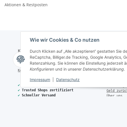
Aktionen & Restposten
Wie wir Cookies & Co nutzen
Kontakt
Informati
Durch Klicken auf „Alle akzeptieren“ gestatten Sie 
ReCaptcha, Billiger.de Tracking, Google Analytics,
Mo - Do 17 - 19 Uhr | Fr 14 - 19 Uhr
Mehrwertst
Ratenzahlung. Sie können die Einstellung jederzeit ä
Sa 09 - 12 Uhr
Umsatzsteu
Konfigurieren
und in unserer
Datenschutzerklärung
.
Kontaktformular
Widerrufsr
Rücksendun
Impressum
|
Datenschutz
Vertrag wi
✔
40.000+ Qualitätsprodukte
Batteriege
✔
Trusted Shops zertifiziert
Geld zurüc
✔
Schneller Versand
Über uns
✔
Persönliche Fachberatung
FAQ
* Alle Preise inkl. gesetzlicher USt., zzgl.
Versand