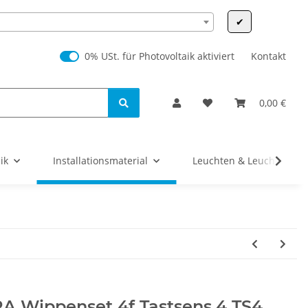
✔
0% USt. für Photovoltaik (§ 12 Abs. 3 UStG)
0% USt. für Photovoltaik aktiviert
Kontakt
0,00 €
ik
Installationsmaterial
Leuchten & Leuchtmittel
A Wippenset 4f Tastsens.4 TS4