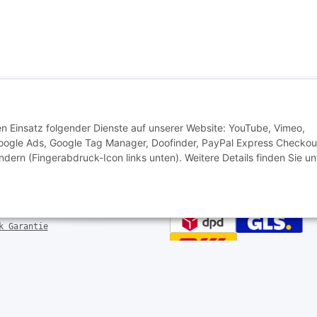
onen
Zahlung & Versand
den Einsatz folgender Dienste auf unserer Website: YouTube, Vimeo,
 Google Ads, Google Tag Manager, Doofinder, PayPal Express Checkou
euerfreie
Zahlungsmöglichkeiten
ndern (Fingerabdruck-Icon links unten). Weitere Details finden Sie un
erbefreit im Shop bestellen
echt
gen
derrufen
Versandinformationen
setzhinweise
k Garantie