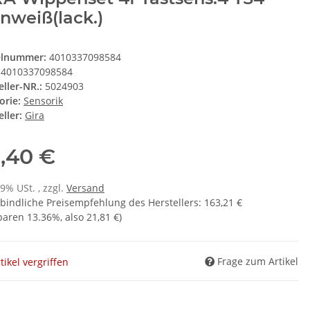
nweiß(lack.)
elnummer:
4010337098584
4010337098584
eller-NR.:
5024903
orie:
Sensorik
ller:
Gira
1,40 €
19% USt. , zzgl.
Versand
bindliche Preisempfehlung des Herstellers
:
163,21 €
sparen
13.36%
, also
21,81 €
)
Frage zum Artikel
tikel vergriffen