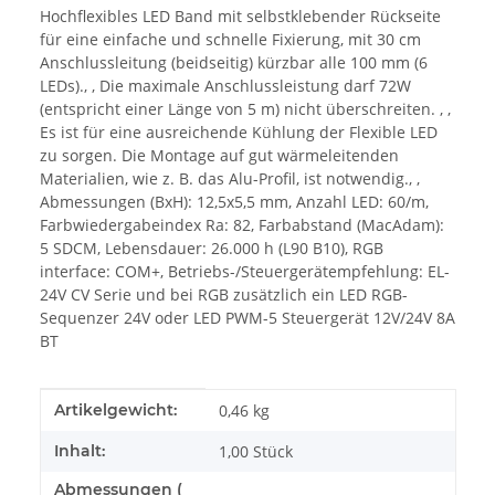
Hochflexibles LED Band mit selbstklebender Rückseite
für eine einfache und schnelle Fixierung, mit 30 cm
Anschlussleitung (beidseitig) kürzbar alle 100 mm (6
LEDs)., , Die maximale Anschlussleistung darf 72W
(entspricht einer Länge von 5 m) nicht überschreiten. , ,
Es ist für eine ausreichende Kühlung der Flexible LED
zu sorgen. Die Montage auf gut wärmeleitenden
Materialien, wie z. B. das Alu-Profil, ist notwendig., ,
Abmessungen (BxH): 12,5x5,5 mm, Anzahl LED: 60/m,
Farbwiedergabeindex Ra: 82, Farbabstand (MacAdam):
5 SDCM, Lebensdauer: 26.000 h (L90 B10), RGB
interface: COM+, Betriebs-/Steuergerätempfehlung: EL-
24V CV Serie und bei RGB zusätzlich ein LED RGB-
Sequenzer 24V oder LED PWM-5 Steuergerät 12V/24V 8A
BT
Produkteigenschaft
Wert
Artikelgewicht:
0,46
kg
Inhalt:
1,00 Stück
Abmessungen (