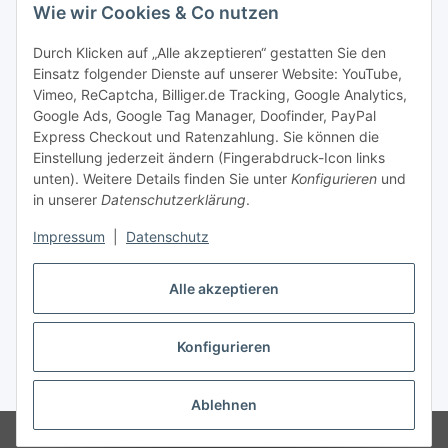
Zahlung & Versand
Wie wir Cookies & Co nutzen
Zahlungsmöglichkeiten
Durch Klicken auf „Alle akzeptieren“ gestatten Sie den
Einsatz folgender Dienste auf unserer Website: YouTube,
Vimeo, ReCaptcha, Billiger.de Tracking, Google Analytics,
Versandinformationen
Google Ads, Google Tag Manager, Doofinder, PayPal
Express Checkout und Ratenzahlung. Sie können die
Einstellung jederzeit ändern (Fingerabdruck-Icon links
unten). Weitere Details finden Sie unter
Konfigurieren
und
in unserer
Datenschutzerklärung
.
Sonstiges
Impressum
|
Datenschutz
Alle akzeptieren
Konfigurieren
* Alle Preise inkl. gesetzlicher USt., zzgl.
Versand
Ablehnen
© Copyright 2026 Treise Elektrotechnik – Alle Rechte vorbehalten
|