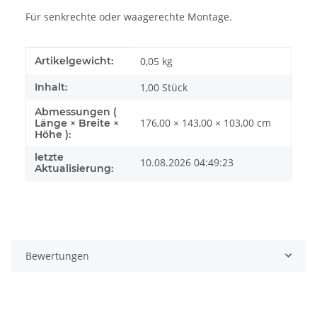
Für senkrechte oder waagerechte Montage.
Produkteigenschaft
Wert
Artikelgewicht:
0,05
kg
Inhalt:
1,00 Stück
Abmessungen (
176,00 × 143,00 × 103,00 cm
Länge × Breite ×
Höhe ):
letzte
10.08.2026 04:49:23
Aktualisierung:
Bewertungen