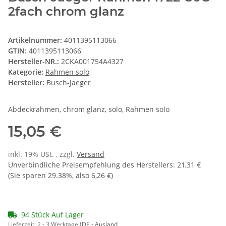
2fach chrom glanz
Artikelnummer:
4011395113066
GTIN:
4011395113066
Hersteller-NR.:
2CKA001754A4327
Kategorie:
Rahmen solo
Hersteller:
Busch-Jaeger
Abdeckrahmen, chrom glanz, solo, Rahmen solo
15,05 €
inkl. 19% USt. , zzgl.
Versand
Unverbindliche Preisempfehlung des Herstellers
:
21,31 €
(Sie sparen
29.38%
, also
6,26 €
)
94 Stück Auf Lager
Lieferzeit:
2 - 3 Werktage
(DE - Ausland