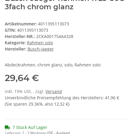
3fach chrom glanz
Artikelnummer:
4011395113073
GTIN:
4011395113073
Hersteller-NR.:
2CKA001754A4328
Kategorie:
Rahmen solo
Hersteller:
Busch-Jaeger
Abdeckrahmen, chrom glanz, solo, Rahmen solo
29,64 €
inkl. 19% USt. , zzgl.
Versand
Unverbindliche Preisempfehlung des Herstellers
:
41,96 €
(Sie sparen
29.36%
, also
12,32 €
)
7 Stück Auf Lager
Lieferzeit:
2 - 3 Werktage
(DE - Ausland