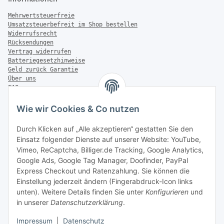
Mehrwertsteuerfreie
Umsatzsteuerbefreit im Shop bestellen
Widerrufsrecht
Rücksendungen
Vertrag widerrufen
Batteriegesetzhinweise
Geld zurück Garantie
Über uns
FAQ
Zahlung & Versand
Wie wir Cookies & Co nutzen
Zahlungsmöglichkeiten
Durch Klicken auf „Alle akzeptieren“ gestatten Sie den
Einsatz folgender Dienste auf unserer Website: YouTube,
Vimeo, ReCaptcha, Billiger.de Tracking, Google Analytics,
Versandinformationen
Google Ads, Google Tag Manager, Doofinder, PayPal
Express Checkout und Ratenzahlung. Sie können die
Einstellung jederzeit ändern (Fingerabdruck-Icon links
unten). Weitere Details finden Sie unter
Konfigurieren
und
in unserer
Datenschutzerklärung
.
Sonstiges
Impressum
|
Datenschutz