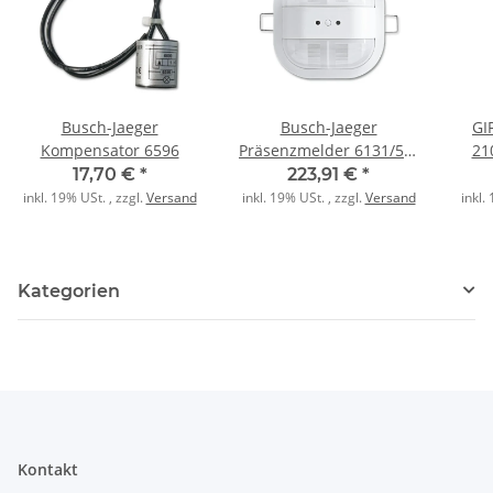
Busch-Jaeger
Busch-Jaeger
GI
Kompensator 6596
Präsenzmelder 6131/51-
21
24 Corridor Premium
17,70 €
*
223,91 €
*
KNX ws
inkl. 19% USt. , zzgl.
Versand
inkl. 19% USt. , zzgl.
Versand
inkl.
Kategorien
Kontakt