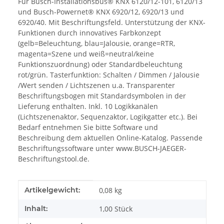
Für Busch-Installationsbus® KNX 6120/12-101, 6120/13
und Busch-Powernet® KNX 6920/12, 6920/13 und
6920/40. Mit Beschriftungsfeld. Unterstützung der KNX-
Funktionen durch innovatives Farbkonzept
(gelb=Beleuchtung, blau=Jalousie, orange=RTR,
magenta=Szene und weiß=neutral/keine
Funktionszuordnung) oder Standardbeleuchtung
rot/grün. Tasterfunktion: Schalten / Dimmen / Jalousie
/Wert senden / Lichtszenen u.a. Transparenter
Beschriftungsbogen mit Standardsymbolen in der
Lieferung enthalten. Inkl. 10 Logikkanälen
(Lichtszenenaktor, Sequenzaktor, Logikgatter etc.). Bei
Bedarf entnehmen Sie bitte Software und
Beschreibung dem aktuellen Online-Katalog. Passende
Beschriftungssoftware unter www.BUSCH-JAEGER-
Beschriftungstool.de.
Produkteigenschaft
Wert
Artikelgewicht:
0,08
kg
Inhalt:
1,00 Stück