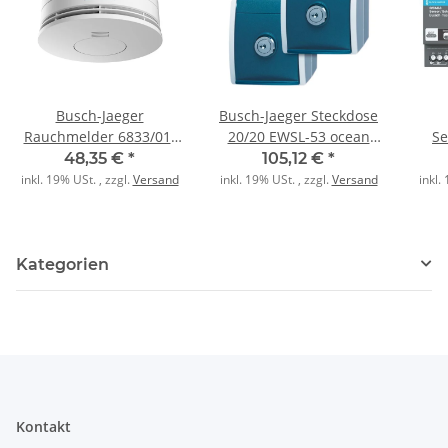
Busch-Jaeger
Busch-Jaeger Steckdose
Rauchmelder 6833/01-
20/20 EWSL-53 ocean
Se
84 Lithium
PK= 2Stck gr/blgr
48,35 €
*
105,12 €
*
vern.studioweiß
inkl. 19% USt. , zzgl.
Versand
inkl. 19% USt. , zzgl.
Versand
inkl.
Kategorien
Kontakt