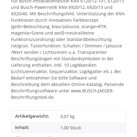
Für Busch-Installationsbus® KNX 6120/12-101, 6120/13
und Busch-Powernet® KNX 6920/12, 6920/13 und
6920/40. Mit Beschriftungsfeld. Unterstützung der KNX-
Funktionen durch innovatives Farbkonzept
(gelb=Beleuchtung, blau=Jalousie, orange=RTR,
magenta=Szene und weiß=neutral/keine
Funktionszuordnung) oder Standardbeleuchtung
rot/grün. Tasterfunktion: Schalten / Dimmen / Jalousie
/Wert senden / Lichtszenen u.a. Transparenter
Beschriftungsbogen mit Standardsymbolen in der
Lieferung enthalten. Inkl. 10 Logikkanälen
(Lichtszenenaktor, Sequenzaktor, Logikgatter etc.). Bei
Bedarf entnehmen Sie bitte Software und
Beschreibung dem aktuellen Online-Katalog. Passende
Beschriftungssoftware unter www.BUSCH-JAEGER-
Beschriftungstool.de.
Produkteigenschaft
Wert
Artikelgewicht:
0,07
kg
Inhalt:
1,00 Stück