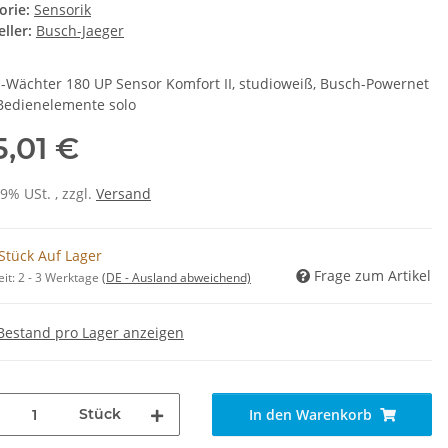
orie:
Sensorik
ller:
Busch-Jaeger
-Wächter 180 UP Sensor Komfort II, studioweiß, Busch-Powernet
Bedienelemente solo
5,01 €
19% USt. , zzgl.
Versand
Stück Auf Lager
Frage zum Artikel
eit:
2 - 3 Werktage
(DE - Ausland abweichend)
Bestand pro Lager anzeigen
Stück
In den Warenkorb