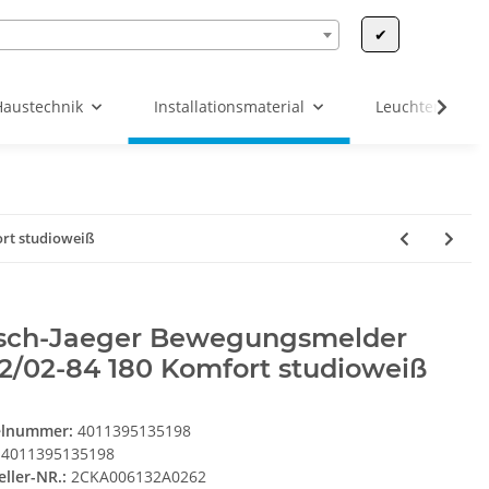
✔
Haustechnik
Installationsmaterial
Leuchten & Leu
rt studioweiß
sch-Jaeger Bewegungsmelder
2/02-84 180 Komfort studioweiß
elnummer:
4011395135198
4011395135198
eller-NR.:
2CKA006132A0262