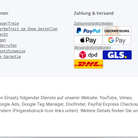
onen
Zahlung & Versand
euerfreie
Zahlungsmöglichkeiten
erbefreit im Shop bestellen
echt
gen
derrufen
Versandinformationen
setzhinweise
k Garantie
rotechnik – Alle Rechte vorbehalten
|
AGB
|
Datenschutz
|
Impressum
den Einsatz folgender Dienste auf unserer Website: YouTube, Vimeo,
 Google Ads, Google Tag Manager, Doofinder, PayPal Express Checkou
ndern (Fingerabdruck-Icon links unten). Weitere Details finden Sie un