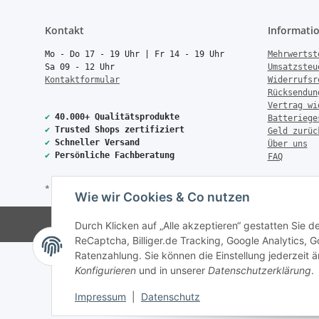
Kontakt
Informati
Mo - Do 17 - 19 Uhr | Fr 14 - 19 Uhr
Mehrwertst
Sa 09 - 12 Uhr
Umsatzsteu
Kontaktformular
Widerrufsr
Rücksendun
Vertrag wi
✔
40.000+ Qualitätsprodukte
Batteriege
✔
Trusted Shops zertifiziert
Geld zurüc
✔
Schneller Versand
Über uns
✔
Persönliche Fachberatung
FAQ
* Alle Preise inkl. gesetzlicher USt., zzgl.
Versand
Wie wir Cookies & Co nutzen
© Copyright 2026 Treise Elekt
Durch Klicken auf „Alle akzeptieren“ gestatten Sie 
ReCaptcha, Billiger.de Tracking, Google Analytics,
Ratenzahlung. Sie können die Einstellung jederzeit ä
Konfigurieren
und in unserer
Datenschutzerklärung
.
Impressum
|
Datenschutz