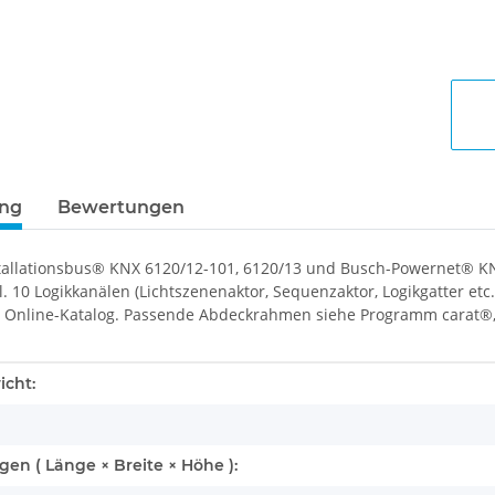
ung
Bewertungen
tallationsbus® KNX 6120/12-101, 6120/13 und Busch-Powernet® K
l. 10 Logikkanälen (Lichtszenenaktor, Sequenzaktor, Logikgatter et
 Online-Katalog. Passende Abdeckrahmen siehe Programm carat®, p
enschaft
icht:
n ( Länge × Breite × Höhe ):