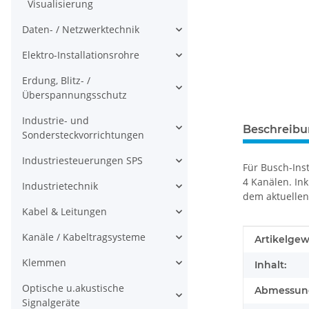
Visualisierung
Daten- / Netzwerktechnik
Elektro-Installationsrohre
Erdung, Blitz- /
Überspannungsschutz
Industrie- und
Beschreib
Sondersteckvorrichtungen
Industriesteuerungen SPS
Für Busch-Ins
4 Kanälen. Ink
Industrietechnik
dem aktuellen
Kabel & Leitungen
Kanäle / Kabeltragsysteme
Produkteig
Wert
Artikelgew
Klemmen
Inhalt:
Optische u.akustische
Abmessunge
Signalgeräte