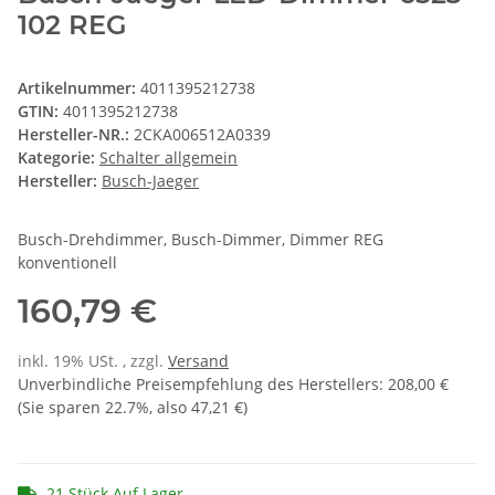
102 REG
Artikelnummer:
4011395212738
GTIN:
4011395212738
Hersteller-NR.:
2CKA006512A0339
Kategorie:
Schalter allgemein
Hersteller:
Busch-Jaeger
Busch-Drehdimmer, Busch-Dimmer, Dimmer REG
konventionell
160,79 €
inkl. 19% USt. , zzgl.
Versand
Unverbindliche Preisempfehlung des Herstellers
:
208,00 €
(Sie sparen
22.7%
, also
47,21 €
)
21 Stück Auf Lager