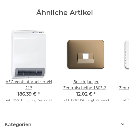
Ähnliche Artikel
AEG Ventilatorheizer VH
Busch-Jaeger
213
Zentralscheibe 1803-21
Zent
alpha nea bronze
alp
186,39 €
*
12,02 €
*
inkl. 19% USt. , zzgl.
Versand
inkl. 19% USt. , zzgl.
Versand
inkl.
Kategorien