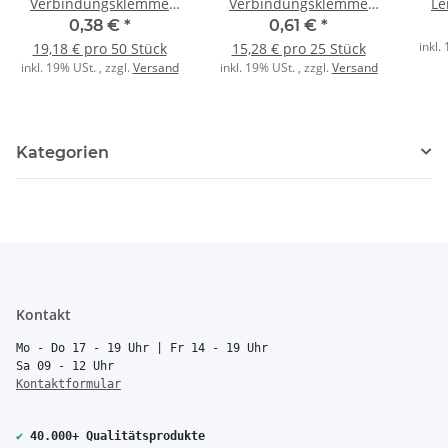
Verbindungsklemme
Verbindungsklemme
Le
3polig Compact mit
5polig Compact mit
213
0,38 €
*
0,61 €
*
Hebel transparent
Hebel transparent
inkl.
19,18 € pro 50 Stück
15,28 € pro 25 Stück
inkl. 19% USt. , zzgl.
Versand
inkl. 19% USt. , zzgl.
Versand
Kategorien
Kontakt
Mo - Do 17 - 19 Uhr | Fr 14 - 19 Uhr
Sa 09 - 12 Uhr
Kontaktformular
✔
40.000+ Qualitätsprodukte