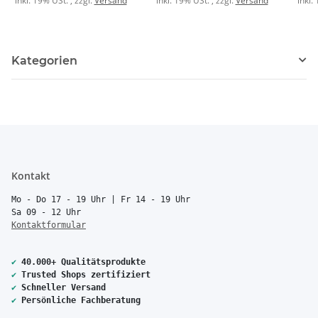
inkl. 19% USt. , zzgl.
Versand
inkl. 19% USt. , zzgl.
Versand
inkl.
Kategorien
Kontakt
Mo - Do 17 - 19 Uhr | Fr 14 - 19 Uhr
Sa 09 - 12 Uhr
Kontaktformular
✔
40.000+ Qualitätsprodukte
✔
Trusted Shops zertifiziert
✔
Schneller Versand
✔
Persönliche Fachberatung