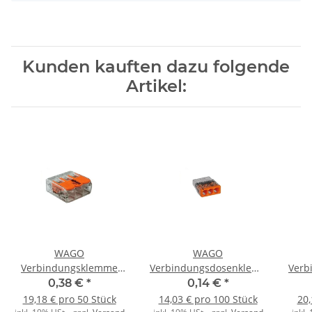
Kunden kauften dazu folgende
Artikel:
WAGO
WAGO
Verbindungsklemme
Verbindungsdosenklemme
Verb
3polig Compact mit
3polig 2273-203
0,38 €
*
0,14 €
*
Hebel transparent
Compact 0,5-2,5qmm
Co
19,18 € pro 50 Stück
14,03 € pro 100 Stück
20,
transp./or.