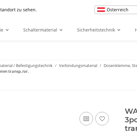
Österreich
Standort zu sehen.
ie
Schaltermaterial
Sicherheitstechnik
terial / Befestigungstechnik
Verbindungsmaterial
Dosenklemme, St
mm transp./or.
WA
3p
tra