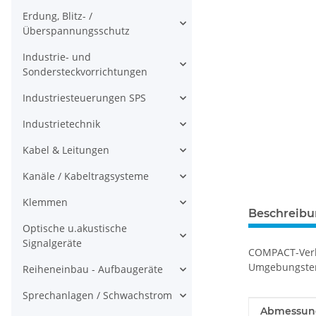
Erdung, Blitz- /
Überspannungsschutz
Industrie- und
Sondersteckvorrichtungen
Industriesteuerungen SPS
Industrietechnik
Kabel & Leitungen
Kanäle / Kabeltragsysteme
Klemmen
Beschreib
Optische u.akustische
Signalgeräte
COMPACT-Verbi
Umgebungstem
Reiheneinbau - Aufbaugeräte
Sprechanlagen / Schwachstrom
Produkteig
Wert
Abmessunge