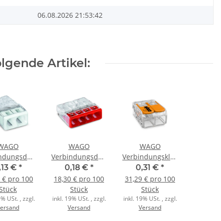
06.08.2026 21:53:42
lgende Artikel:
WAGO
WAGO
WAGO
indungsdosenklemme
Verbindungsdosenklemme
Verbindungsklemme
ig Compact
4polig Compact
2polig Compact
,13 €
*
0,18 €
*
0,31 €
*
5-2,5qmm
0,5-2,5qmm
mit Hebel
 € pro 100
18,30 € pro 100
31,29 € pro 100
sp./weiss
transp./rot
transparent
Stück
Stück
Stück
9% USt. , zzgl.
inkl. 19% USt. , zzgl.
inkl. 19% USt. , zzgl.
ersand
Versand
Versand