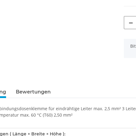
x
Bi
ung
Bewertungen
ndungsdosenklemme für eindrähtige Leiter max. 2,5 mm² 3 Leite
peratur max. 60 °C (T60) 2,50 mm²
enschaft
n ( Länge × Breite × Höhe ):