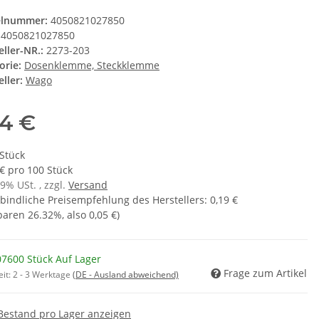
elnummer:
4050821027850
4050821027850
eller-NR.:
2273-203
orie:
Dosenklemme, Steckklemme
ller:
Wago
14 €
 Stück
 € pro 100 Stück
19% USt. , zzgl.
Versand
bindliche Preisempfehlung des Herstellers
:
0,19 €
sparen
26.32%
, also
0,05 €
)
07600 Stück Auf Lager
Frage zum Artikel
eit:
2 - 3 Werktage
(DE - Ausland abweichend)
Bestand pro Lager anzeigen