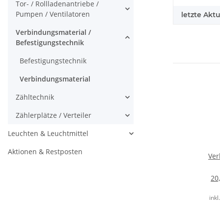
Tor- / Rollladenantriebe /
Pumpen / Ventilatoren
letzte Aktu
Verbindungsmaterial /
Befestigungstechnik
Befestigungstechnik
Verbindungsmaterial
Zähltechnik
Zählerplätze / Verteiler
Leuchten & Leuchtmittel
Aktionen & Restposten
Ve
5p
C
20
t
inkl