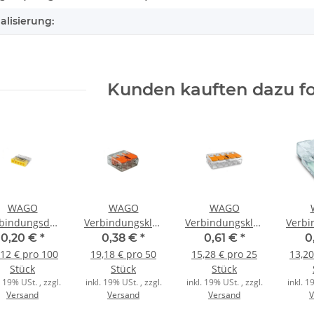
alisierung:
Kunden kauften dazu fo
WAGO
WAGO
WAGO
rbindungsdosenklemme
Verbindungsklemme
Verbindungsklemme
Verb
olig 2273-205
3polig Compact
5polig Compact
2pol
0,20 €
*
0,38 €
*
0,61 €
*
0
ompact 0,5-
mit Hebel
mit Hebel
0,
,12 € pro 100
19,18 € pro 50
15,28 € pro 25
13,20
2,5qmm
transparent
transparent
tran
Stück
Stück
Stück
ransp./gelb
. 19% USt. , zzgl.
inkl. 19% USt. , zzgl.
inkl. 19% USt. , zzgl.
inkl. 1
Versand
Versand
Versand
V