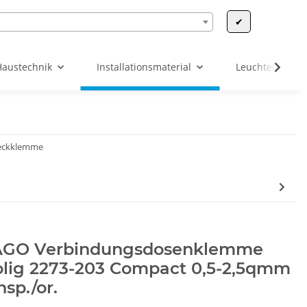
✔
Haustechnik
Installationsmaterial
Leuchten & Leu
eckklemme
GO Verbindungsdosenklemme
olig 2273-203 Compact 0,5-2,5qmm
nsp./or.