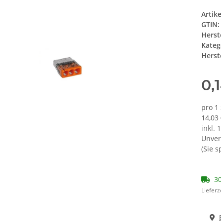
Artik
GTIN:
Herst
Kateg
Herste
0,
pro 1
14,03
inkl. 
Unver
(Sie 
3
Lieferz